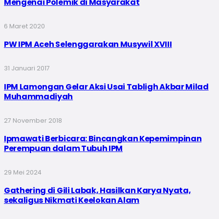
Mengenai Polemik di Masyarakat
6 Maret 2020
PW IPM Aceh Selenggarakan Musywil XVIII
31 Januari 2017
IPM Lamongan Gelar Aksi Usai Tabligh Akbar Milad
Muhammadiyah
27 November 2018
Ipmawati Berbicara: Bincangkan Kepemimpinan
Perempuan dalam Tubuh IPM
29 Mei 2024
Gathering di Gili Labak, Hasilkan Karya Nyata,
sekaligus Nikmati Keelokan Alam