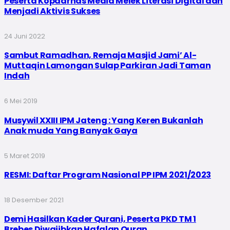
Peserta Kopdarnas Media Melek Literasi Digital dan
Menjadi Aktivis Sukses
24 Juni 2022
Sambut Ramadhan, Remaja Masjid Jami’ Al-
Muttaqin Lamongan Sulap Parkiran Jadi Taman
Indah
6 Mei 2019
Musywil XXIII IPM Jateng : Yang Keren Bukanlah
Anak muda Yang Banyak Gaya
5 Maret 2019
RESMI: Daftar Program Nasional PP IPM 2021/2023
18 Desember 2021
Demi Hasilkan Kader Qurani, Peserta PKD TM 1
Brebes Diwajibkan Hafalan Quran