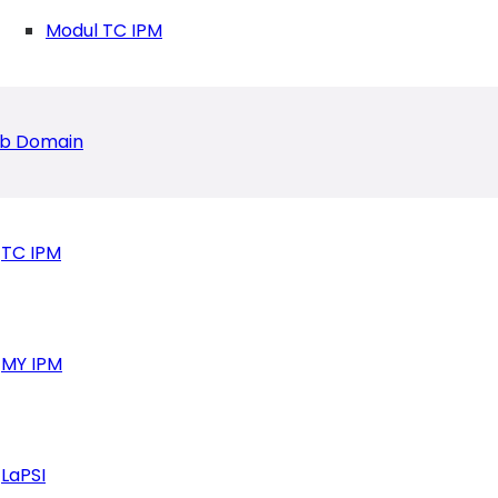
junganom, Begini Tanggapan Kepala Sekolah
Modul TC IPM
b Domain
TC IPM
MY IPM
LaPSI