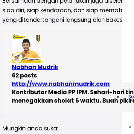
Bersamaan dengan pelantikan juga diselengg
siap diri, siap kendaraan, dan siap mematuhi a
yang ditanda tangani langsung oleh Bakesban
Nabhan Mudrik
62 posts
http://www.nabhanmudrik.com
Kontributor Media PP IPM. Sehari-hari
Se
menegakkan sholat 5 waktu. Buah piki
Mungkin anda suka: