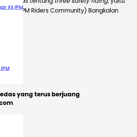
g membahas tentang
three safety riding,
yaitu
ar XII IPM
mian IRC (IPM Riders Community) Bangkalan
 IPM
pedas yang terus berjuang
.com