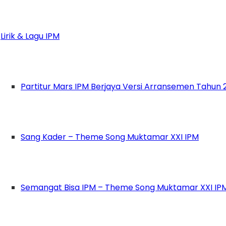
i konsistensi corak pergerakan IPM Bangkalan.
0 di Gedung Paripurna DPRD Bangkalan, Madura,
pol Bangkalan, Kapolda Bangkalan, hingga PD 
Lirik & Lagu IPM
an melanjutkan bahwa gerakan IPM Bangkalan i
i sudh dipantenkan karena konsistennya. Jika di
er Bangkalan,” ujar Syahrul
Partitur Mars IPM Berjaya Versi Arransemen Tahun 
2020 Bustomi mengatakan bahwa estafet kep
ak. “Jika di periode sebelumnya, periode Fery
riode kejayaan. Tapi tentunya, untuk mencapai 
Sang Kader – Theme Song Muktamar XXI IPM
 Bustomi.
 bahwa dalam menakhodai IPM harus dibekali prin
 dalam menakhodai IPM, dalam setiap organisasi 
Semangat Bisa IPM – Theme Song Muktamar XXI IP
kita akan mendapatkan keuntungan,” tandas T