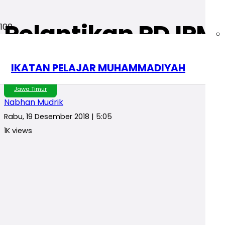
Pelantikan PD IP
Qurani Sebagai C
IKATAN PELAJAR MUHAMMADIYAH
Jawa Timur
Nabhan Mudrik
Rabu, 19 Desember 2018 | 5:05
1K
views