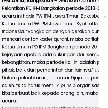
IPM.OR.ID, Bangkalan –
Gerakan Qurani sebaga
Pelantikan PD IPM Bangkalan periode 2018-202
acara ini hadir PW IPM Jawa Timur, Bakesban
Ketua Umum PW IPM Jawa Timur Syahrul Ramadh
Indonesia. “Bangkalan dengan gerakan qurani in
mencari contoh kader qurani, maka carilah kad
Ketua Umum PD IPM Bangkalan periode 2018-
kejayaan apabila ada dukungan dari semua pih
kebangkitan, maka periode kali ini adalah pe
pihak, baik dari pemerintah dan lainnya,” ucap
Dalam pelantikan ini, Ir. Tamar Djaja berpesan
saleh. “Kita harus memiliki prinsip organisasi
kita berbuat baik kepada orang lain, maka 
acara.