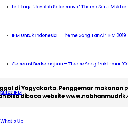
arakan Seminar Keselamatan Lalu Lintas yan
Lirik Lagu “Jayalah Selamanya” Theme Song Muktam
turan lalu lintas. Setelahnya dilanjutkan Peres
pol Bangkalan.
(Jeni/nab)
IPM Untuk Indonesia – Theme Song Tanwir IPM 2019
Generasi Berkemajuan – Theme Song Muktamar XX
 tinggal di Yogyakarta. Penggemar makanan 
putar IPM
ran bisa dibaca website www.nabhanmudrik
What’s Up