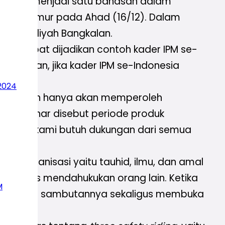
 Hal ini menjadi satu bahasan dalam
 Jawa Timur pada Ahad (16/12). Dalam
Muhammadiyah Bangkalan.
ni dapat dijadikan contoh kader IPM se-
ibaratkan, jika kader IPM se-Indonesia
2024
emimpinan hanya akan memperoleh
 Martasonar disebut periode produk
kejayaan kami butuh dukungan dari semua
sip organisasi yaitu tauhid, ilmu, dan amal
kita harus mendahukukan orang lain. Ketika
M
amar dalam sambutannya sekaligus membuka