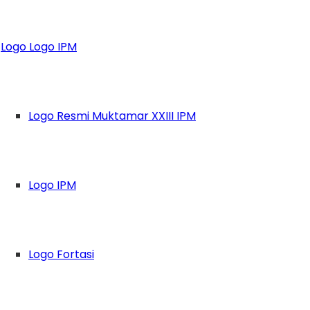
M Bangkalan Tegas
Logo Logo IPM
orak Pergerakan IP
Logo Resmi Muktamar XXIII IPM
Logo IPM
Logo Fortasi