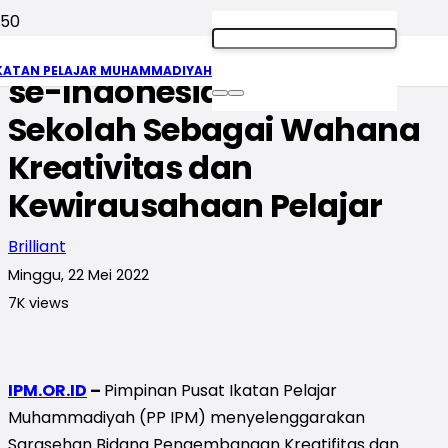
Sarasehan Bidang PKK IPM
KATAN PELAJAR MUHAMMADIYAH
se-Indonesia Wujudkan
Sekolah Sebagai Wahana
Kreativitas dan
Kewirausahaan Pelajar
Brilliant
Minggu, 22 Mei 2022
7K
views
IPM.OR.ID
–
Pimpinan Pusat Ikatan Pelajar
Muhammadiyah (PP IPM) menyelenggarakan
Sarasehan Bidang Pengembangan Kreatifitas dan