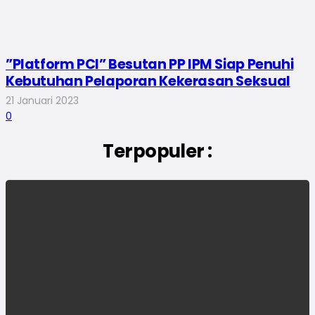
”Platform PCI” Besutan PP IPM Siap Penuhi
Kebutuhan Pelaporan Kekerasan Seksual
21 Januari 2023
0
Terpopuler :