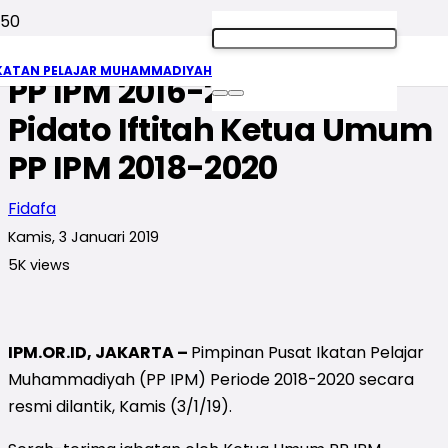
Pidato Wada Ketua Umum
KATAN PELAJAR MUHAMMADIYAH
PP IPM 2016-2018 dan
Pidato Iftitah Ketua Umum
PP IPM 2018-2020
Fidafa
Kamis, 3 Januari 2019
5K
views
IPM.OR.ID, JAKARTA –
Pimpinan Pusat Ikatan Pelajar
Muhammadiyah (PP IPM) Periode 2018-2020 secara
resmi dilantik, Kamis (3/1/19).