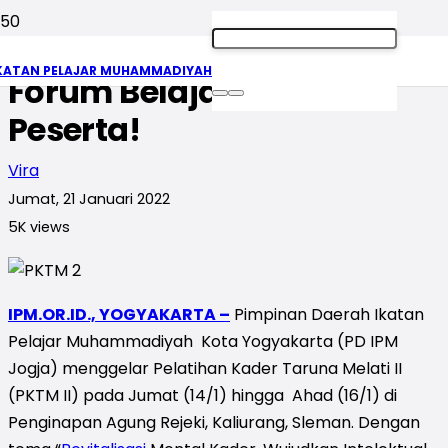
PKTM II IPM Jogja sebagai
KATAN PELAJAR MUHAMMADIYAH
Forum Belajar, Ini Kesan
Peserta!
Vira
Jumat, 21 Januari 2022
5K
views
IPM.OR.ID.,
YOGYAKARTA –
Pimpinan Daerah Ikatan
Pelajar Muhammadiyah Kota Yogyakarta (PD IPM
Jogja) menggelar Pelatihan Kader Taruna Melati II
(PKTM II) pada Jumat (14/1) hingga Ahad (16/1) di
Penginapan Agung Rejeki, Kaliurang, Sleman. Dengan