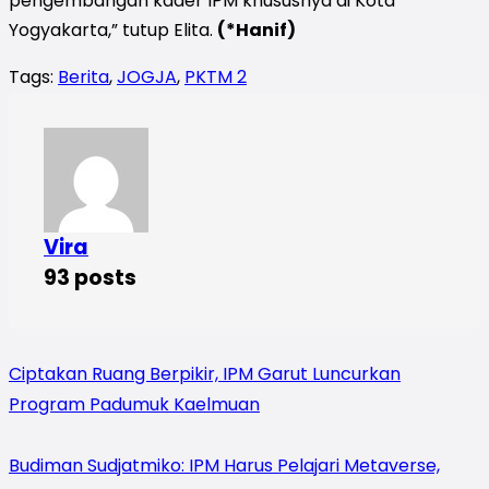
pengembangan kader IPM khususnya di Kota
Yogyakarta,” tutup Elita.
(*Hanif)
Tags:
Berita
,
JOGJA
,
PKTM 2
Vira
93 posts
Ciptakan Ruang Berpikir, IPM Garut Luncurkan
Program Padumuk Kaelmuan
Budiman Sudjatmiko: IPM Harus Pelajari Metaverse,