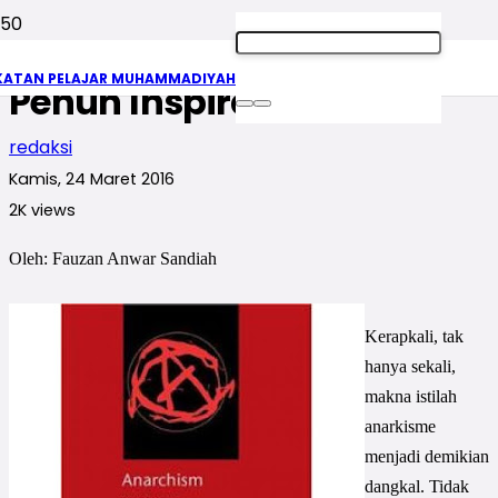
Anarkisme, Gerakan yang
KATAN PELAJAR MUHAMMADIYAH
Penuh Inspirasi
redaksi
Kamis, 24 Maret 2016
2K
views
Oleh: Fauzan Anwar Sandiah
Kerapkali, tak
hanya sekali,
makna istilah
anarkisme
menjadi demikian
dangkal. Tidak