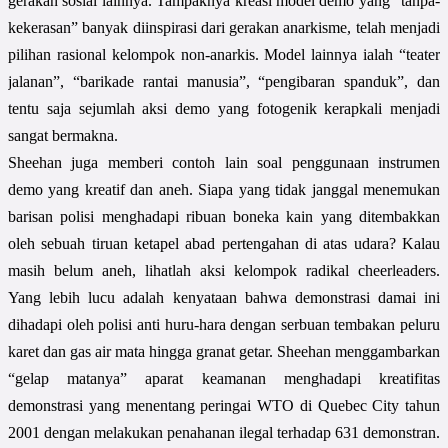
gerakan sosial lainnya. Tampaknya kreasi model demo yang “tanpa-
kekerasan” banyak diinspirasi dari gerakan anarkisme, telah menjadi
pilihan rasional kelompok non-anarkis. Model lainnya ialah “teater
jalanan”, “barikade rantai manusia”, “pengibaran spanduk”, dan
tentu saja sejumlah aksi demo yang fotogenik kerapkali menjadi
sangat bermakna.
Sheehan juga memberi contoh lain soal penggunaan instrumen
demo yang kreatif dan aneh. Siapa yang tidak janggal menemukan
barisan polisi menghadapi ribuan boneka kain yang ditembakkan
oleh sebuah tiruan ketapel abad pertengahan di atas udara? Kalau
masih belum aneh, lihatlah aksi kelompok radikal cheerleaders.
Yang lebih lucu adalah kenyataan bahwa demonstrasi damai ini
dihadapi oleh polisi anti huru-hara dengan serbuan tembakan peluru
karet dan gas air mata hingga granat getar. Sheehan menggambarkan
“gelap matanya” aparat keamanan menghadapi kreatifitas
demonstrasi yang menentang peringai WTO di Quebec City tahun
2001 dengan melakukan penahanan ilegal terhadap 631 demonstran.