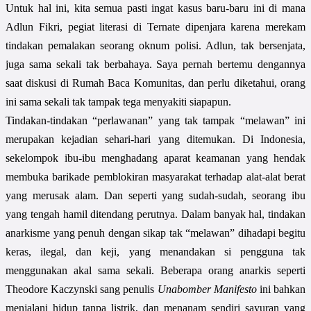
Untuk hal ini, kita semua pasti ingat kasus baru-baru ini di mana
Adlun Fikri, pegiat literasi di Ternate dipenjara karena merekam
tindakan pemalakan seorang oknum polisi. Adlun, tak bersenjata,
juga sama sekali tak berbahaya. Saya pernah bertemu dengannya
saat diskusi di Rumah Baca Komunitas, dan perlu diketahui, orang
ini sama sekali tak tampak tega menyakiti siapapun.
Tindakan-tindakan “perlawanan” yang tak tampak “melawan” ini
merupakan kejadian sehari-hari yang ditemukan. Di Indonesia,
sekelompok ibu-ibu menghadang aparat keamanan yang hendak
membuka barikade pemblokiran masyarakat terhadap alat-alat berat
yang merusak alam. Dan seperti yang sudah-sudah, seorang ibu
yang tengah hamil ditendang perutnya. Dalam banyak hal, tindakan
anarkisme yang penuh dengan sikap tak “melawan” dihadapi begitu
keras, ilegal, dan keji, yang menandakan si pengguna tak
menggunakan akal sama sekali. Beberapa orang anarkis seperti
Theodore Kaczynski sang penulis
Unabomber Manifesto
ini bahkan
menjalani hidup tanpa listrik, dan menanam sendiri sayuran yang