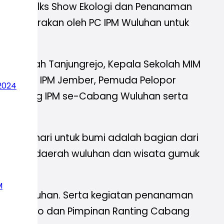
rumah Talks Show Ekologi dan Penanaman
iselenggarakan oleh PC IPM Wuluhan untuk
g Aisyiyah Tanjungrejo, Kepala Sekolah MIM
erah (PD) IPM Jember, Pemuda Pelopor
2024
 Ranting IPM se-Cabang Wuluhan serta
an satu hari untuk bumi adalah bagian dari
 sekitar daerah wuluhan dan wisata gumuk
M
PC IPM Wuluhan. Serta kegiatan penanaman
anjungrejo dan Pimpinan Ranting Cabang