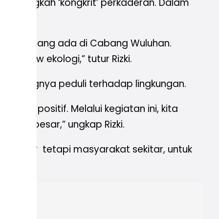
adi langkah ‘kongkrit’ perkaderan. Dalam
.
IPM Kids yang ada di Cabang Wuluhan.
s show ekologi,” tutur Rizki.
n pentingnya peduli terhadap lingkungan.
ang positif. Melalui kegiatan ini, kita
ang besar,” ungkap Rizki.
 pelajar tetapi masyarakat sekitar, untuk