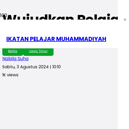
Wujudkan Pelajar
Adakan Penanama
IKATAN PELAJAR MUHAMMADIYAH
Berita
Jawa Timur
Nabila Suha
Sabtu, 3 Agustus 2024 | 10:10
1K
views