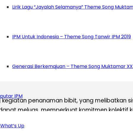
ap Sitta.
Lirik Lagu “Jayalah Selamanya” Theme Song Muktam
 terlibat juga siswa dan siswi MIM 1 Tanjungrej
IPM Untuk Indonesia – Theme Song Tanwir IPM 2019
yah 1 Tanjungrejo. Sebagai bentuk keterlibata
awat lingkungan,” sambung Sitta.
jo Ayub Setiawan mengatakan, mereka mengapr
Generasi Berkemajuan – Theme Song Muktamar XX
giatan tersebut memperkuat komitmen menjaga 
putar IPM
egiatan penanaman bibit, yang melibatkan siswa
ni dapat meluas, memperkuat komitmen kolektif 
ngkungan global,“ ujar Ayub.
What’s Up