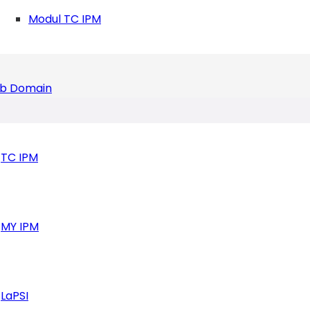
Modul TC IPM
b Domain
TC IPM
MY IPM
LaPSI