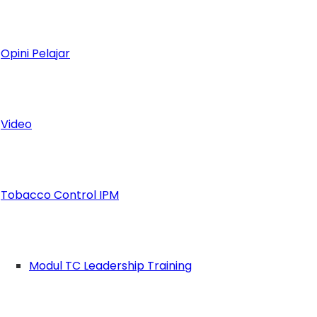
gkapkan, bahwa keterlibatan IPM Kids ini, menj
IPM yang menggembirakan dan peduli lingkungan
Opini Pelajar
 sebagai bentuk perkaderan serta keterlibatan 
ut serta dalam kegiatan penanaman bibit dan talk
ibit ini sebagai bentuk kesadaran pelajar aka
Video
miliki kesempatan untuk menjadi agen perubahan y
enanam dan merawat tanaman memiliki dampak y
Tobacco Control IPM
arap dapat memberikan inspirasi bukan hanya ke
di/Nabila)
Modul TC Leadership Training