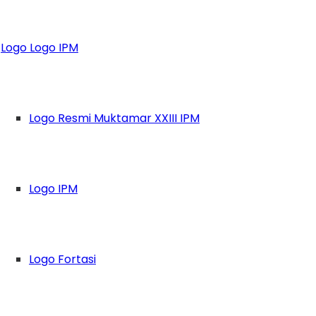
 Cinta Lingkungan,
Logo Logo IPM
n Bibit Bersama
Logo Resmi Muktamar XXIII IPM
Logo IPM
Logo Fortasi