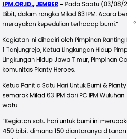
IPM.OR.ID.
,
JEMBER
–
Pada Sabtu (03/08/24), 
Bibit, dalam rangka Milad 63 IPM. Acara bertem
merayakan kepedulian terhadap bumi.”
Kegiatan ini dihadiri oleh Pimpinan Ranting M
1 Tanjungrejo, Ketua Lingkungan Hidup Pimpin
Lingkungan Hidup Jawa Timur, Pimpinan Caba
komunitas Planty Heroes.
Ketua Panitia Satu Hari Untuk Bumi & Planty H
semarak Milad 63 IPM dari PC IPM Wuluhan. Ke
watu.
“Kegiatan satu hari untuk bumi ini merupakan
450 bibit dimana 150 diantaranya ditanam di