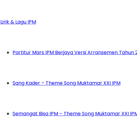
bul Wathan, Ikatan Pelajar Muhammadiyah (IPM)
Berdedikasi, Kreatif dan Bersolidaritas Tinggi,
Lirik & Lagu IPM
kan para kadernya untuk periode selanjutnya. L
paian dalam pelatihan ini selalu berubah-uba
Partitur Mars IPM Berjaya Versi Arransemen Tahun 
tahun ini, seperti cara menyelesaikan konflik,
sendiri,” jawab Shakila Moreen, salah satu pes
Sang Kader – Theme Song Muktamar XXI IPM
njukkan sikap positif ketika pelatihan ini berlan
p mempertahankan dan mengembangkan sikap-sik
ta)
Semangat Bisa IPM – Theme Song Muktamar XXI IP