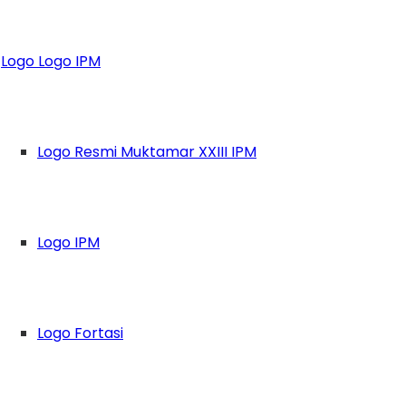
Siapkan Kader Mela
Logo Logo IPM
Logo Resmi Muktamar XXIII IPM
Logo IPM
Logo Fortasi