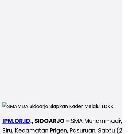
IPM.OR.ID
., SIDOARJO –
SMA Muhammadiyah 2 (
Biru, Kecamatan Prigen, Pasuruan, Sabtu (23/09/