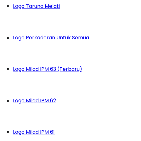
Logo Taruna Melati
Logo Perkaderan Untuk Semua
Logo Milad IPM 63 (Terbaru)
Logo Milad IPM 62
SMAMDA) Sidoarjo gelar Pelatihan Dasar Kepe
Logo Milad IPM 61
2023). Kegiatan ini diikuti oleh siswa-siswi kel