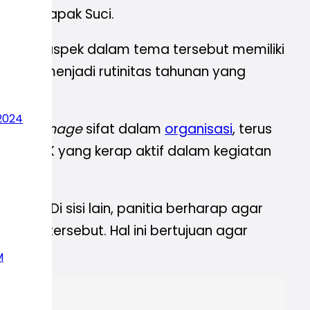
, dan Tapak Suci.
kelima aspek dalam tema tersebut memiliki
DKK ini menjadi rutinitas tahunan yang
h.
2024
 me-
manage
sifat dalam
organisasi
, terus
erta LDKK yang kerap aktif dalam kegiatan
gsung. Di sisi lain, panitia berharap agar
ap tersebut. Hal ini bertujuan agar
M