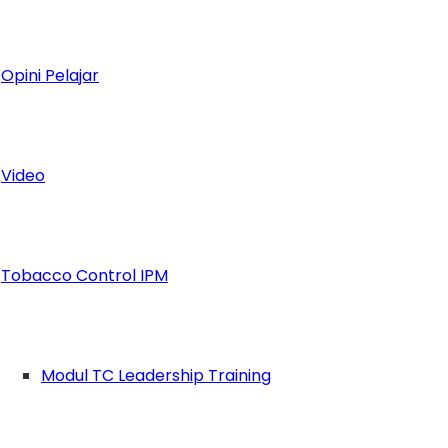
Opini Pelajar
Video
esia
Tobacco Control IPM
Modul TC Leadership Training