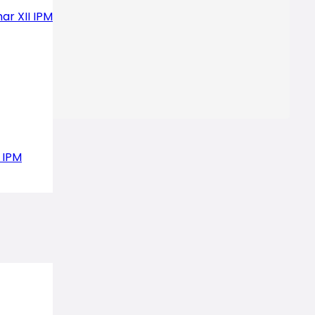
ar XII IPM
 IPM