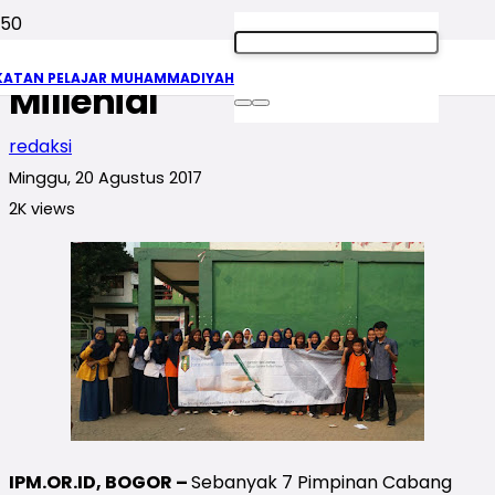
IPM Bogor Siap Sambut Era
KATAN PELAJAR MUHAMMADIYAH
Millenial
redaksi
Minggu, 20 Agustus 2017
2K
views
IPM.OR.ID, BOGOR –
Sebanyak 7 Pimpinan Cabang