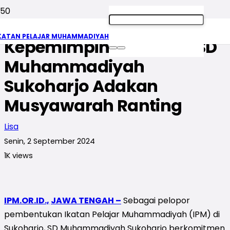
Cetak Kader Berjiwa
KATAN PELAJAR MUHAMMADIYAH
Kepemimpinan, PR IPM SD
Muhammadiyah
Sukoharjo Adakan
Musyawarah Ranting
Lisa
Senin, 2 September 2024
1K
views
IPM.OR.ID.,
JAWA TENGAH –
Sebagai pelopor
pembentukan Ikatan Pelajar Muhammadiyah (IPM) di
Sukoharjo, SD Muhammadiyah Sukoharjo berkomitmen