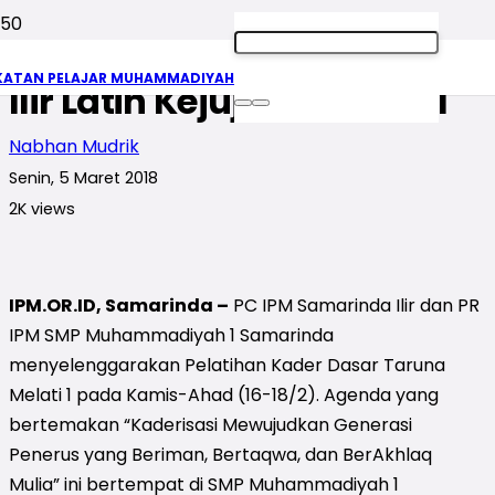
Taruna Melati 1 Samarinda
KATAN PELAJAR MUHAMMADIYAH
Ilir Latih Kejujuran dan 3T
Nabhan Mudrik
Senin, 5 Maret 2018
2K
views
IPM.OR.ID, Samarinda –
PC IPM Samarinda Ilir dan PR
IPM SMP Muhammadiyah 1 Samarinda
menyelenggarakan Pelatihan Kader Dasar Taruna
Melati 1 pada Kamis-Ahad (16-18/2). Agenda yang
bertemakan “Kaderisasi Mewujudkan Generasi
Penerus yang Beriman, Bertaqwa, dan BerAkhlaq
Mulia” ini bertempat di SMP Muhammadiyah 1