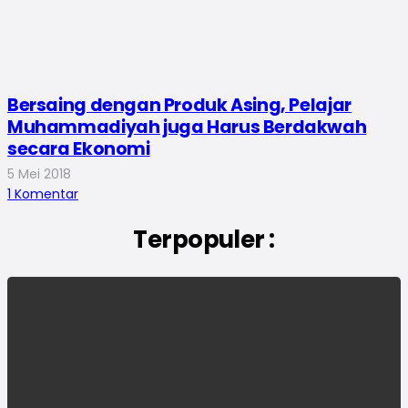
Bersaing dengan Produk Asing, Pelajar
Muhammadiyah juga Harus Berdakwah
secara Ekonomi
5 Mei 2018
1
Komentar
Terpopuler :