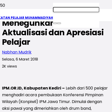
Konpiwil IPM Jatim Fokus
KATAN PELAJAR MUHAMMADIYAH
Meneguhkan Rumah
Aktualisasi dan Apresiasi
Pelajar
Nabhan Mudrik
Selasa, 6 Maret 2018
2K
views
IPM.OR.ID, Kabupaten Kediri –
Lebih dari 500 pelajar
menghadiri acara pembukaan Konferensi Pimpinan
Wilayah (Konpiwil) IPM Jawa Timur. Dimulai dengan
aksi pawai yang dimeriahkan oleh drum band,