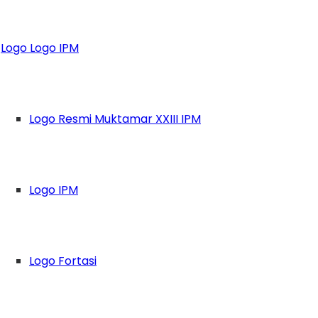
k: Launching buku
Logo Logo IPM
terasi Muhammad
Logo Resmi Muktamar XXIII IPM
Logo IPM
Logo Fortasi