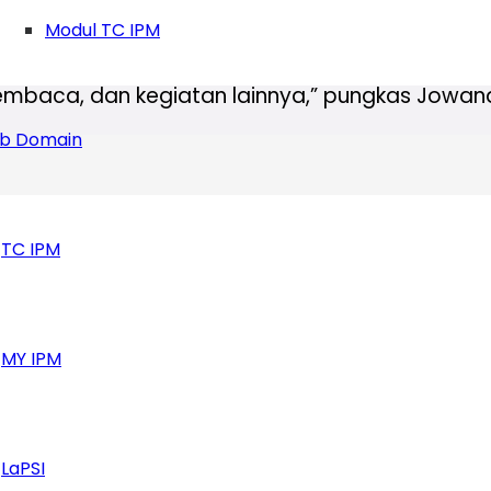
ngan kata-kata seperti buku, menulis, membaca,
Modul TC IPM
relevan dan identik dengan Ikatan Pelajar Muha
membaca, dan kegiatan lainnya,” pungkas Jowan
b Domain
TC IPM
MY IPM
LaPSI