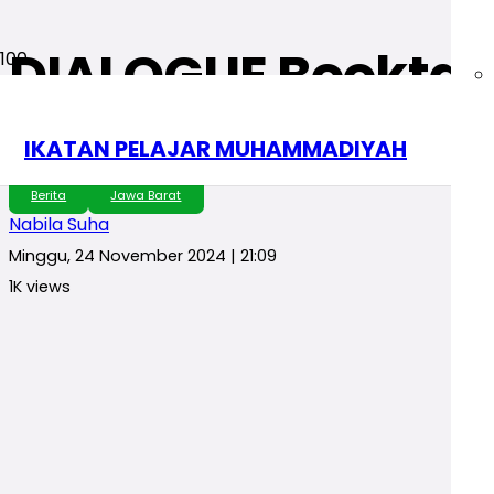
DIALOGUE Booktal
Pengembangan Li
IKATAN PELAJAR MUHAMMADIYAH
Berita
Jawa Barat
Nabila Suha
Minggu, 24 November 2024 | 21:09
1K
views