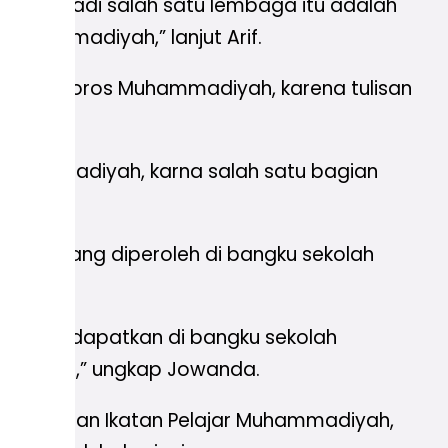
ng menjadi salah satu lembaga itu adalah
muhammadiyah,” lanjut Arif.
ribusi poros Muhammadiyah, karena tulisan
s muhammadiyah, karna salah satu bagian
lmu yang diperoleh di bangku sekolah
r.
ah kita dapatkan di bangku sekolah
a sekitar,” ungkap Jowanda.
tik dengan Ikatan Pelajar Muhammadiyah,