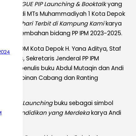
ra
DIALOGUE PIP Launching & Booktalk
yang
angsung di MTs Muhammadiyah 1 Kota Depok
nya
Matahari Terbit di Kampung Kami
karya
ira
persembahan bidang PP IPM 2023-2025.
l Ketua PDM Kota Depok H. Yana Aditya, Staf
2024
i Muis, Sekretaris Jenderal PP IPM
, para penulis buku Abdul Mutaqin dan Andi
serta Pimpinan Cabang dan Ranting
tanganan
Launching
buku sebagai simbol
aqin,
Pendidikan yang Merdeka
karya Andi
M