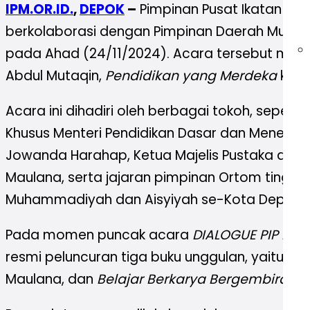
IPM.OR.ID.
,
DEPOK
–
Pimpinan Pusat Ikatan P
berkolaborasi dengan Pimpinan Daerah Muham
pada Ahad (24/11/2024). Acara tersebut men
Abdul Mutaqin,
Pendidikan yang Merdeka
kary
Acara ini dihadiri oleh berbagai tokoh, sepert
Khusus Menteri Pendidikan Dasar dan Menengah 
Jowanda Harahap, Ketua Majelis Pustaka dan I
Maulana, serta jajaran pimpinan Ortom tingk
Muhammadiyah dan Aisyiyah se-Kota Depok.
Pada momen puncak acara
DIALOGUE PIP Lau
resmi peluncuran tiga buku unggulan, yaitu
Mat
Maulana, dan
Belajar Berkarya Bergembira
yan