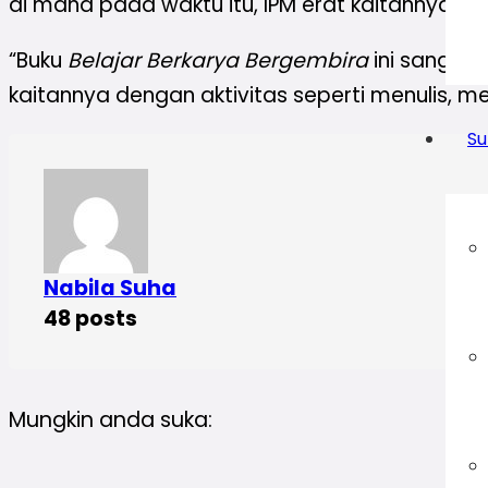
di mana pada waktu itu, IPM erat kaitannya de
“Buku
Belajar Berkarya Bergembira
ini sangat 
kaitannya dengan aktivitas seperti menulis, 
Su
Nabila Suha
48 posts
Mungkin anda suka: