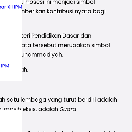
dangan. Prosesi ini menjadi simbol
ar XII IPM
yang memberikan kontribusi nyata bagi
s Menteri Pendidikan Dasar dan
endera mata tersebut merupakan simbol
gkungan Muhammadiyah.
 IPM
ammadiyah.
h satu lembaga yang turut berdiri adalah
i masih eksis, adalah
Suara