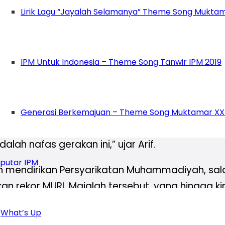
uku dan PP IPM, disaksikan oleh jajaran tamu un
Lirik Lagu “Jayalah Selamanya” Theme Song Muktam
h Muhammadiyah, terutama melalui karya tulis 
k menyerahkan cinderamata kepada Staf Khusu
IPM Untuk Indonesia – Theme Song Tanwir IPM 2019
akukan langsung oleh Ketua PDM Kota Depok. C
liau dalam mendorong gerakan literasi di lin
Generasi Berkemajuan – Theme Song Muktamar XX
ti dari gerakan yang ada di persyarikatan Muh
lah nafas gerakan ini,” ujar Arif.
putar IPM
 mendirikan Persyarikatan Muhammadiyah, sala
 rekor MURI. Majalah tersebut, yang hingga kin
What’s Up