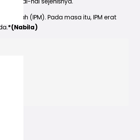
 dan hal-hal sejenisnya.
mmadiyah (IPM). Pada masa itu, IPM erat
da.
*(Nabila)