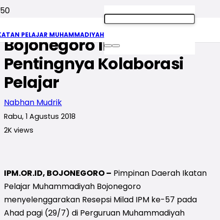
Resepsi Milad IPM ke-57 di
KATAN PELAJAR MUHAMMADIYAH
Bojonegoro Ingatkan
Pentingnya Kolaborasi
Pelajar
Nabhan Mudrik
Rabu, 1 Agustus 2018
2K
views
IPM.OR.ID, BOJONEGORO –
Pimpinan Daerah Ikatan
Pelajar Muhammadiyah Bojonegoro
menyelenggarakan Resepsi Milad IPM ke-57 pada
Ahad pagi (29/7) di Perguruan Muhammadiyah