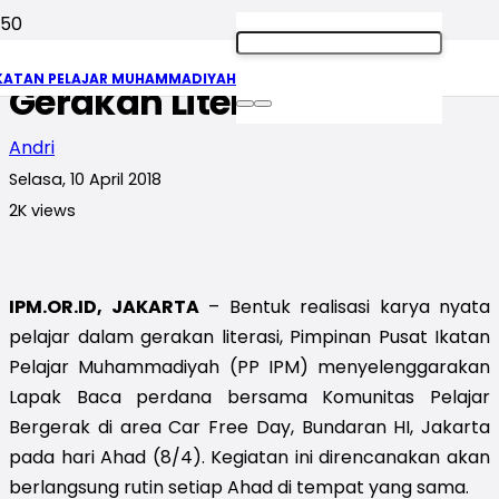
Lapak Baca, Aksi Nyata
KATAN PELAJAR MUHAMMADIYAH
Gerakan Literasi
Andri
Selasa, 10 April 2018
2K
views
IPM.OR.ID, JAKARTA
– Bentuk realisasi karya nyata
pelajar dalam gerakan literasi, Pimpinan Pusat Ikatan
Pelajar Muhammadiyah (PP IPM) menyelenggarakan
Lapak Baca perdana bersama Komunitas Pelajar
Bergerak di area Car Free Day, Bundaran HI, Jakarta
pada hari Ahad (8/4). Kegiatan ini direncanakan akan
berlangsung rutin setiap Ahad di tempat yang sama.