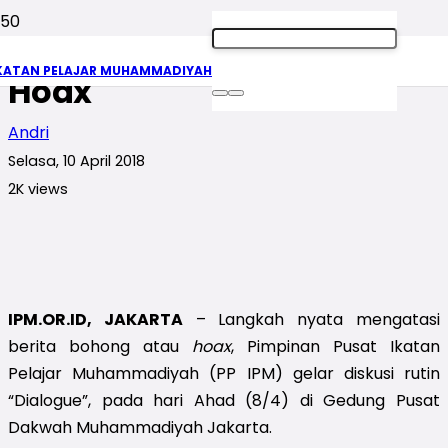
Aksi Nyata Atasi Berita
KATAN PELAJAR MUHAMMADIYAH
Hoax
Andri
Selasa, 10 April 2018
2K
views
IPM.OR.ID, JAKARTA
– Langkah nyata mengatasi
berita bohong atau
hoax
, Pimpinan Pusat Ikatan
Pelajar Muhammadiyah (PP IPM) gelar diskusi rutin
“Dialogue”, pada hari Ahad (8/4) di Gedung Pusat
Dakwah Muhammadiyah Jakarta.