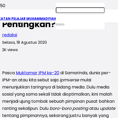
Akun Tidak Resmi IPM,
KATAN PELAJAR MUHAMMADIYAH
Pentingkah?
redaksi
Selasa, 18 Agustus 2020
2K
views
Pasca
Muktamar IPM ke-20
di Samarinda, dunia per-
IPM-an atau kita sebut saja
ipmverse
mulai
menunjukkan taringnya di bidang media. Dulu media
sosial yang sama sekali tidak dioptimalkan, kini malah
menjadi ujung tombak sebuah pimpinan pusat bahkan
ranting sekalipun. Dulu
boro-boro
posting
atau
update
tentang pimpinannya, sekarang justru banyak yang