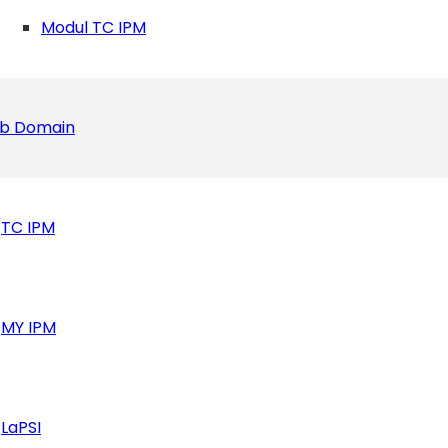
Modul TC IPM
b Domain
TC IPM
MY IPM
ah Total 6 Juta Rupiah
LaPSI