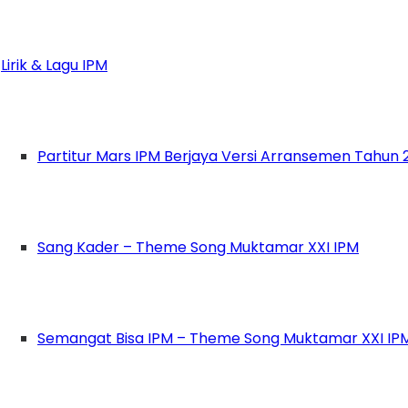
katan Pelajar Muhammadiyah (PC IPM) Serbalaw
rlangsung, pada Minggu-Kamis (23-27/3/2025).
Lirik & Lagu IPM
mmadiyah Serbalawan
, Jl. Bombongan Urat, B
ta yang merupakan utusan dari sekolah-sekolah
Partitur Mars IPM Berjaya Versi Arransemen Tahun 
7 Serbalawan.
eligi Us”
, PDKTM 1 ini bertujuan untuk menumb
Sang Kader – Theme Song Muktamar XXI IPM
paikan bahwa kegiatan ini tidak hanya merupa
irkan kader-kader yang berkembang sejalan de
Semangat Bisa IPM – Theme Song Muktamar XXI IP
menekankan pentingnya menjaga semangat dan g