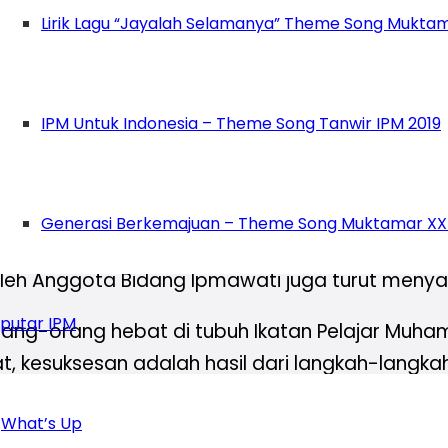
Lirik Lagu “Jayalah Selamanya” Theme Song Muktam
, kalian mengisinya dengan kegiatan yang pen
 Fuadi Hilmi selaku Master of Training (MoT) P
IPM Untuk Indonesia – Theme Song Tanwir IPM 2019
perjalanan kalian di IPM. Namun ingat, ini bukanl
k, dan berbuat baik di mana pun kalian berada.
Generasi Berkemajuan – Theme Song Muktamar XX
a depan,” ucap Jawahirul.
leh Anggota Bidang Ipmawati juga turut menyam
putar IPM
rang-orang hebat di tubuh Ikatan Pelajar Muham
kesuksesan adalah hasil dari langkah-langkah k
 apa, tetapi tentang bermanfaat bagi siapa,” kat
What’s Up
t yang menggema: