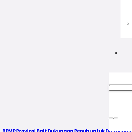
BPMP Provinsi Bali: Dukungan Penuh untuk Da’i Berk