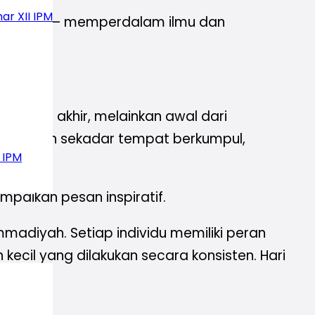
ar XII IPM
uh manfaat — memperdalam ilmu dan
KDTM 1.
ah garis akhir, melainkan awal dari
 IPM bukan sekadar tempat berkumpul,
 IPM
paikan pesan inspiratif.
madiyah. Setiap individu memiliki peran
ecil yang dilakukan secara konsisten. Hari
anya.