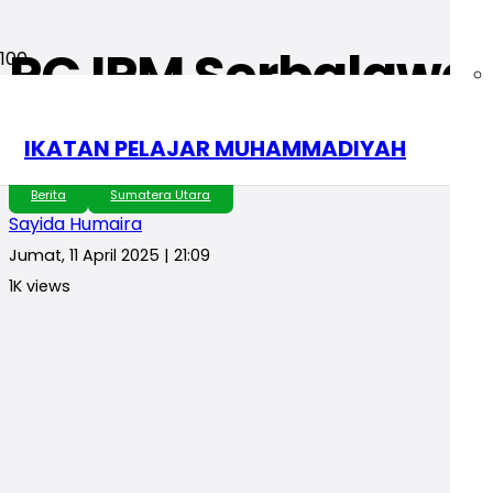
PC IPM Serbalawan
Religius Unggulan
IKATAN PELAJAR MUHAMMADIYAH
Berita
Sumatera Utara
Sayida Humaira
Jumat, 11 April 2025 | 21:09
1K
views