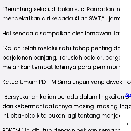
“Beruntung sekali, di bulan suci Ramadan ini
mendekatkan diri kepada Allah SWT,” ujarnya.
Hal senada disampaikan oleh Ipmawan Jawahirul
“Kalian telah melalui satu tahap penting dalam 
perjalanan panjang. Teruslah belajar, bergera
melainkan tempat lahirnya para pemimpin mas
Ketua Umum PD IPM Simalungun yang diwakili o
Se
“Bersyukurlah kalian berada dalam lingkaran o
dan kebermanfaatannya masing-masing. Ingat, 
ini, cita-cita kita bukan lagi tentang menjadi
PDKTM 1 ini ditutup dengan pekikan semanga