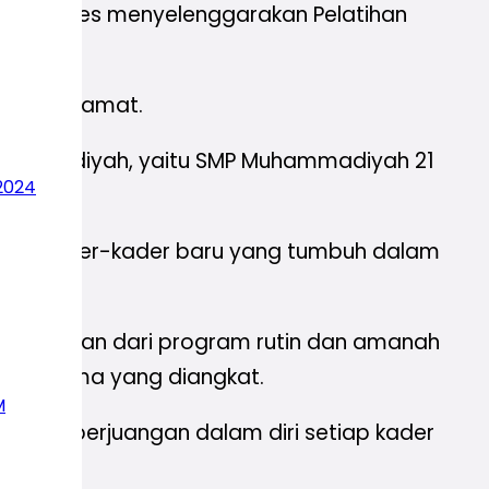
an sukses menyelenggarakan Pelatihan
andar Selamat.
 Muhammadiyah, yaitu SMP Muhammadiyah 21
2024
uhkan kader-kader baru yang tumbuh dalam
kan bagian dari program rutin dan amanah
ngan tema yang diangkat.
M
hirah perjuangan dalam diri setiap kader