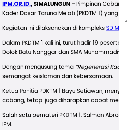
IPM.OR.ID.
, SIMALUNGUN –
Pimpinan Cabang I
Kader Dasar Taruna Melati (PKDTM 1) yang be
Kegiatan ini dilaksanakan di kompleks
SD Muha
Dalam PKDTM 1 kali ini, turut hadir 19 peser
Dolok Batu Nanggar dan SMA Muhammadiyah 
Dengan mengusung tema
“Regenerasi Kader R
semangat keislaman dan kebersamaan.
Ketua Panitia PDKTM 1 Bayu Setiawan, menyam
cabang, tetapi juga diharapkan dapat melah
Salah satu pemateri PKDTM 1, Salman Abror, 
IPM.