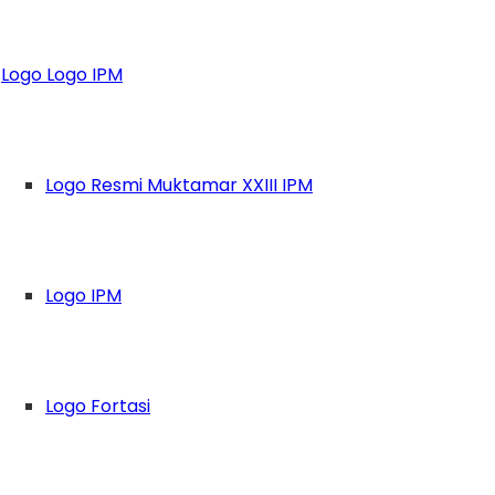
 Sukses Gelar PKDT
Logo Logo IPM
Logo Resmi Muktamar XXIII IPM
Logo IPM
Logo Fortasi