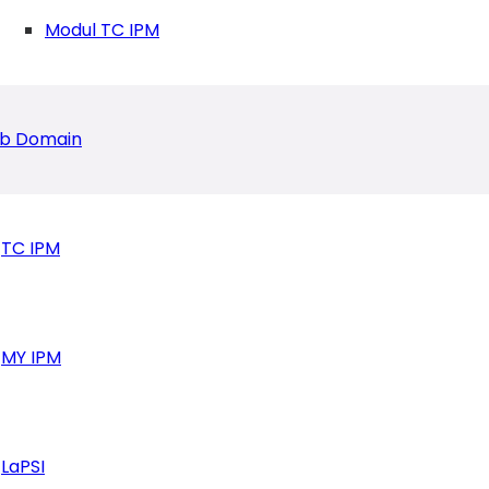
Modul TC IPM
b Domain
TC IPM
MY IPM
 Persidangan
LaPSI