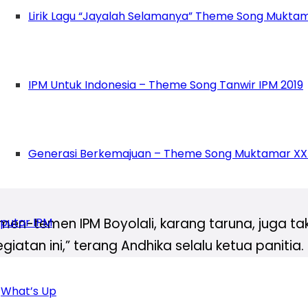
Lirik Lagu “Jayalah Selamanya” Theme Song Muktam
am kajian ini tuh ibu-ibu dan ustadznya mamp
kan pun Masya Allah banget, mudah dicerna dan 
IPM Untuk Indonesia – Theme Song Tanwir IPM 2019
ersama yang dipimpin oleh Ustadz Daud. Suasa
Generasi Berkemajuan – Theme Song Muktamar XX
menciptakan ruang bahagia tersendiri di hati p
putar IPM
n-temen IPM Boyolali, karang taruna, juga takm
tan ini,” terang Andhika selalu ketua panitia.
iatan ini dapat menjadi inspirasi juga motivasi
What’s Up
Salma/yud)