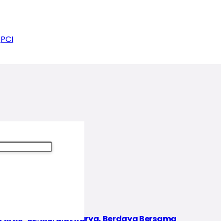
PCI
IPM Ke-62: Merajut Karya, Berdaya Bersama