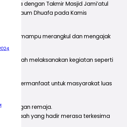
rja sama dengan Takmir Masjid Jami’atul
 Serta Kaum Dhuafa pada Kamis
giatan ini mampu merangkul dan mengajak
2024
lali telah melaksanakan kegiatan seperti
.
sa lebih bermanfaat untuk masyarakat luas
M
di kalangan remaja.
0 jemaah yang hadir merasa terkesima