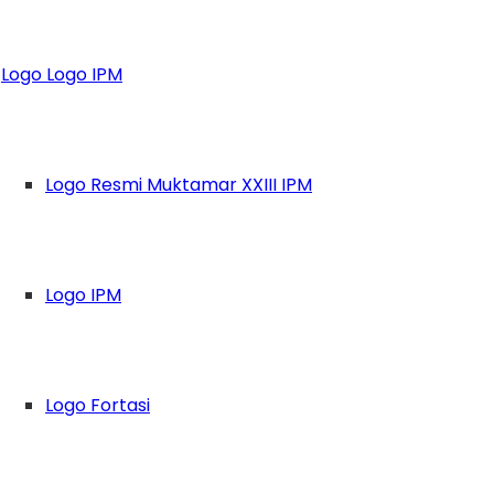
t, IPM Boyolali Ad
Logo Logo IPM
 Anak Yatim erta
Logo Resmi Muktamar XXIII IPM
Logo IPM
Logo Fortasi