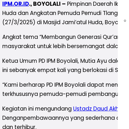
IPM.OR.ID
., BOYOLALI –
Pimpinan Daerah Ikatan
Huda dan Angkatan Pemuda Pemudi Tlangu ad
(27/3/2025) di Masjid Jami’atul Huda, Boyolali.
Angkat tema “Membangun Generasi Qur’ani Den
masyarakat untuk lebih bersemangat dalam me
Ketua Umum PD IPM Boyolali, Mutia Ayu dalam
ini sebanyak empat kali yang berlokasi di Samb
“Kami berharap PD IPM Boyolali dapat mengemb
terkhususnya pemuda-pemudi pembangun nege
Kegiatan ini mengundang
Ustadz Daud Akhyari
Denganpembawaannya yang sederhana dan mu
dan terhibur.