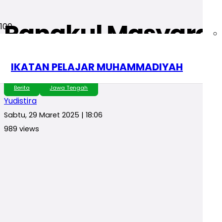
Rangkul Masyaraka
Santunan Bersama
IKATAN PELAJAR MUHAMMADIYAH
Berita
Jawa Tengah
Yudistira
Sabtu, 29 Maret 2025 | 18:06
989
views