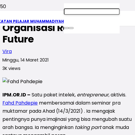
Fahd Pahdepie: Shifting
KATAN PELAJAR MUHAMMADIYAH
Organisasi Reframe the
Future
Vira
Minggu, 14 Maret 2021
3K
views
IPM.OR.ID –
Satu paket intelek,
entrepreneur
, aktivis.
Fahd Pahdepie
membersamai dalam seminar pra
muktamar pada Ahad (14/3/2021) . Ia mengajak
pentingnya punya imajinasi yang bisa mengubah suatu
arah bangsa. Ia menginginkan
taking part
anak muda