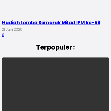
Hadiah Lomba Semarak Milad IPM ke-59
21 Juni 2020
0
Terpopuler :