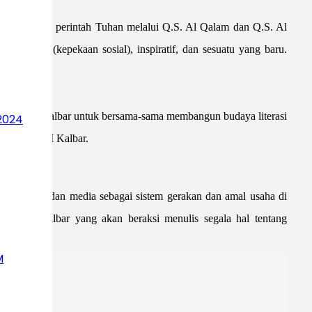
nulis itu perintah Tuhan melalui Q.S. Al Qalam dan Q.S. Al
n kearifan (kepekaan sosial), inspiratif, dan sesuatu yang baru.
hammadiyah.
ah (IPM) Kalbar untuk bersama-sama membangun budaya literasi
2024
tua MPI PWM Kalbar.
i, pustaka, dan media sebagai sistem gerakan dan amal usaha di
adiyah Kalbar yang akan beraksi menulis segala hal tentang
M