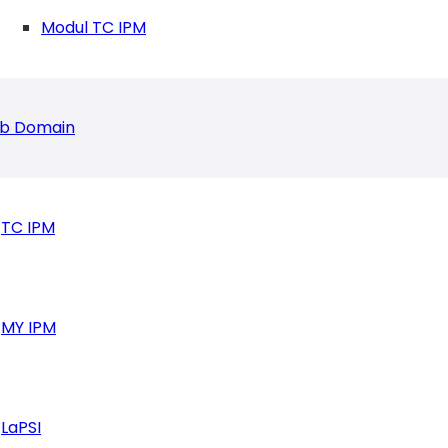
Modul TC IPM
b Domain
TC IPM
smi Dibuka!
MY IPM
LaPSI