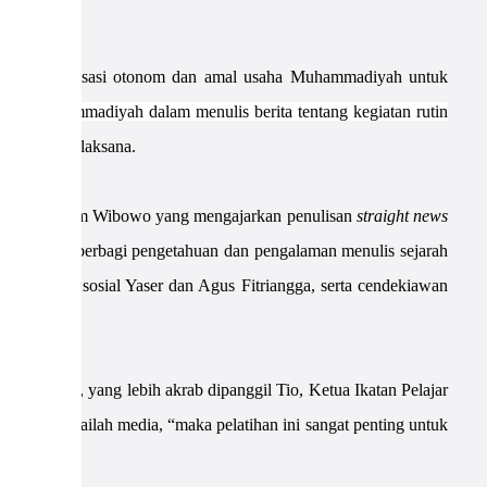
ta dari organisasi otonom dan amal usaha Muhammadiyah untuk
DM Muhammadiyah dalam menulis berita tentang kegiatan rutin
 Panitia Pelaksana.
tara, Teguh Imam Wibowo yang mengajarkan penulisan
straight news
 Teraju akan berbagi pengetahuan dan pengalaman menulis sejarah
TI dan media sosial Yaser dan Agus Fitriangga, serta cendekiawan
opini.
so Setio, yang lebih akrab dipanggil Tio, Ketua Ikatan Pelajar
 maka kuasailah media, “maka pelatihan ini sangat penting untuk