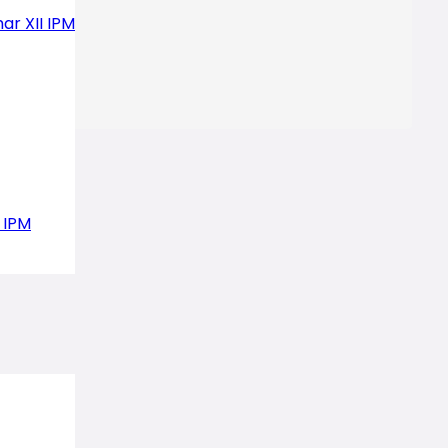
ar XII IPM
 IPM