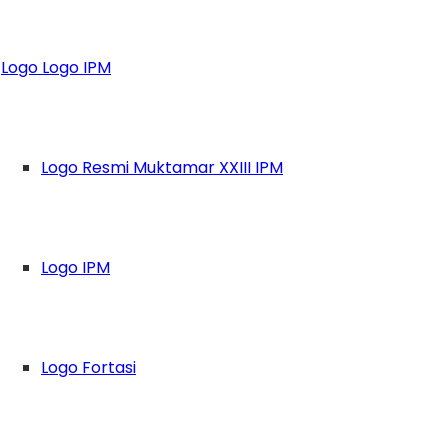
elatihan Jurnalist
Logo Logo IPM
Logo Resmi Muktamar XXIII IPM
Logo IPM
Logo Fortasi