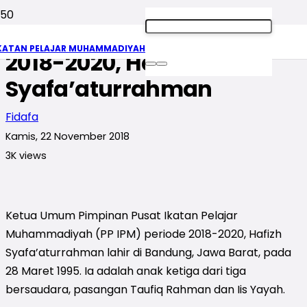
Profil Ketua Umum PP IPM
KATAN PELAJAR MUHAMMADIYAH
2018-2020, Hafizh
Syafa’aturrahman
Fidafa
Kamis, 22 November 2018
3K
views
Ketua Umum Pimpinan Pusat Ikatan Pelajar
Muhammadiyah (PP IPM) periode 2018-2020, Hafizh
Syafa’aturrahman lahir di Bandung, Jawa Barat, pada
28 Maret 1995. Ia adalah anak ketiga dari tiga
bersaudara, pasangan Taufiq Rahman dan Iis Yayah.