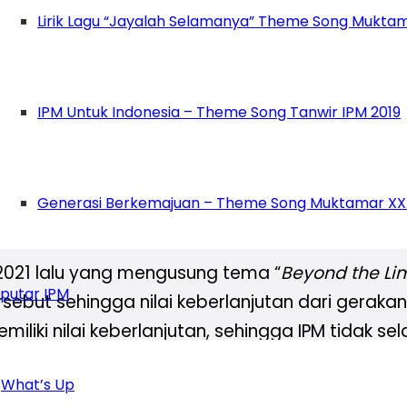
 perkaderan yang dapat dilakukan untuk mendu
Lirik Lagu “Jayalah Selamanya” Theme Song Muktam
less Society
IPM Untuk Indonesia – Theme Song Tanwir IPM 2019
merupakan sebuah inisiasi untuk mewujudkan
b
un 2023
lalu. Semakin banyak ruang temu untuk 
kursus dan proses tukar pikiran yang semakin i
Generasi Berkemajuan – Theme Song Muktamar XX
ing-masing daerah asal kader membuat tercipt
 2021 lalu yang mengusung tema “
Beyond the Lim
putar IPM
but sehingga nilai keberlanjutan dari gerakan 
iki nilai keberlanjutan, sehingga IPM tidak 
lai keberlanjutan dan berdampak.
What’s Up
alui
borderless society
ini dapat dikatakan seb