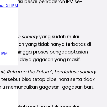
kung visi besar perkaderan IPM se-
ar XII IPM
orderless society
yang sudah mulai
perkaderan yang tidak hanya terbatas di
ntensif sehingga proses pengadaptasian
 IPM
anya budidaya gagasan yang masif.
it, Reframe the Future
”,
borderless society
tersebut bisa tetap dipelihara serta tidak
selalu memunculkan gagasan-gagasan baru
agai langkah penting untuk memulai