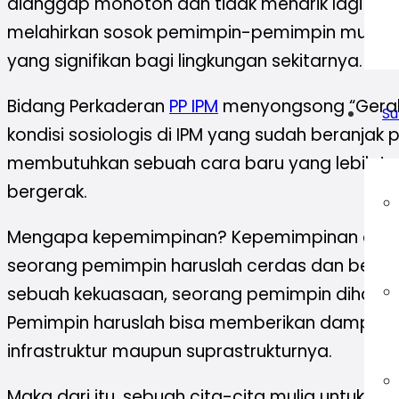
dianggap monoton dan tidak menarik lagi bagi
melahirkan sosok pemimpin-pemimpin muda 
yang signifikan bagi lingkungan sekitarnya.
Bidang Perkaderan
PP IPM
menyongsong “Geraka
Su
kondisi sosiologis di IPM yang sudah beranjak p
membutuhkan sebuah cara baru yang lebih takt
bergerak.
Mengapa kepemimpinan? Kepemimpinan adalah 
seorang pemimpin haruslah cerdas dan beril
sebuah kekuasaan, seorang pemimpin diharuska
Pemimpin haruslah bisa memberikan dampak 
infrastruktur maupun suprastrukturnya.
Maka dari itu, sebuah cita-cita mulia unt