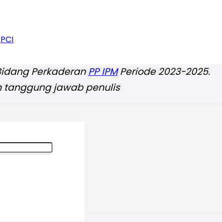
arus diwujudkan secara kolektif oleh seluruh el
lajar untuk berproses dengan hikmat dan ra
PCI
h dunia.
Bidang Perkaderan
PP IPM
Periode 2023-2025
.
 tanggung jawab penulis