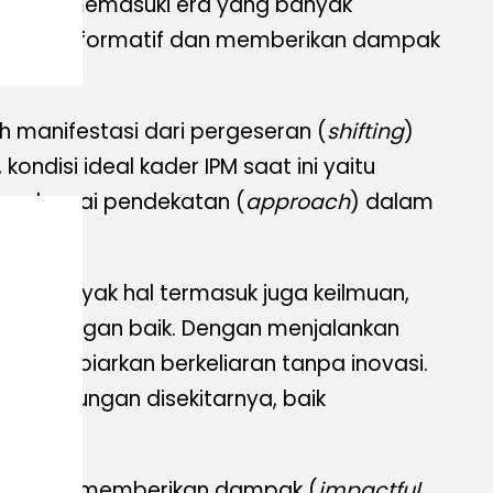
n sedang memasuki era yang banyak
a transformatif dan memberikan dampak
anifestasi dari pergeseran (
shifting
)
ondisi ideal kader IPM saat ini yaitu
an sebagai pendekatan (
approach
) dalam
ti banyak hal termasuk juga keilmuan,
nya dengan baik.
Dengan menjalankan
dan dibiarkan berkeliaran tanpa inovasi.
leh lingkungan disekitarnya, baik
n dengan memberikan dampak (
impactful