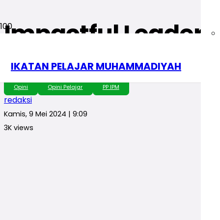
Impactful Leadersh
IPM
IKATAN PELAJAR MUHAMMADIYAH
Opini
Opini Pelajar
PP IPM
redaksi
Kamis, 9 Mei 2024 | 9:09
3K
views