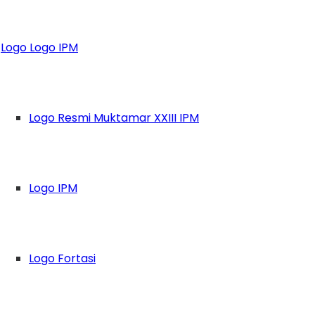
ip: Jiwa Sari Perk
Logo Logo IPM
Logo Resmi Muktamar XXIII IPM
Logo IPM
Logo Fortasi