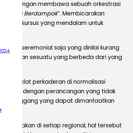
 besar dengan membawa sebuah orkestrasi
eatif dan Berdampak
”. Membicarakan
erlukan diskursus yang mendalam untuk
atihan seremonial saja yang dinilai kurang
2024
memberikan sesuatu yang berbeda dari yang
rata. Diklat perkaderan di normalisasi
un sekali dengan perancangan yang tidak
aktu senggang yang dapat dimanfaatkan
M
an diadakan di setiap regional, hal tersebut