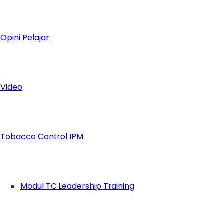
n IPM yang lebih luas lagi serta menjadi sebu
juan (GPB) adalah
global citizen
, sehingga keb
Opini Pelajar
nalisme Muhammadiyah.
pinan Berdampak
Video
ai, selama praktiknya menjalankan GPB dan Sist
ng tanduk sama sekali dan tidak memberikan da
PM. Kondisi di akar rumput, literasi yang dijalan
Tobacco Control IPM
asi ilmu, terutama pascapandemi yang dialami 
Modul TC Leadership Training
ma serunya dengan pada masa awal era GPB, m
erasi baru yang tidak hanya melalui buku, mem