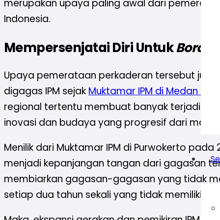
merupakan upaya paling awal dari pemerataan
Indonesia.
Mempersenjatai Diri Untuk
Border
Upaya pemerataan perkaderan tersebut juga 
digagas IPM sejak
Muktamar IPM di Medan tah
regional tertentu membuat banyak terjadi dis
inovasi dan budaya yang progresif dari mas
Menilik dari Muktamar IPM di Purwokerto pada
Se
menjadi kepanjangan tangan dari gagasan terse
membiarkan gagasan-gagasan yang tidak memil
setiap dua tahun sekali yang tidak memiliki ni
Maka, ekspansi gerakan dan pemikiran IPM mel