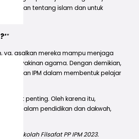
pemahaman tentang islam dan untuk
?’
“
lah, ya, asalkan mereka mampu menjaga
is dan keyakinan agama. Dengan demikian,
pai tujuan IPM dalam membentuk pelajar
sangat penting. Oleh karena itu,
ran IPM dalam pendidikan dan dakwah,
mni Sekolah Filsafat PP IPM 2023.