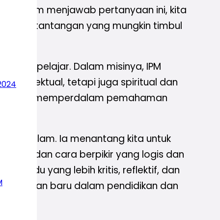
fat. Dalam menjawab pertanyaan ini, kita
usi dan tantangan yang mungkin timbul
ngan pelajar. Dalam misinya, IPM
intelektual, tetapi juga spiritual dan
2024
 upaya untuk memperdalam pemahaman
n mendalam. Ia menantang kita untuk
ar, dan cara berpikir yang logis dan
dividu yang lebih kritis, reflektif, dan
M
pendekatan baru dalam pendidikan dan