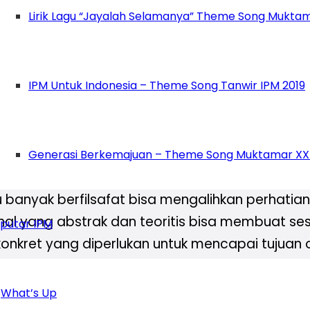
Lirik Lagu “Jayalah Selamanya” Theme Song Muktam
a tantangan tersendiri. Salah satu kekhawati
rinsip-prinsip agama. Filsafat sering kali men
IPM Untuk Indonesia – Theme Song Tanwir IPM 2019
keyakinan agama. Ini bisa menjadi sumber konf
u, penting bagi seorang kader IPM yang ingin 
Islam dan memastikan bahwa pemikiran kritis m
Generasi Berkemajuan – Theme Song Muktamar XX
 banyak berfilsafat bisa mengalihkan perhatian d
hal yang abstrak dan teoritis bisa membuat s
putar IPM
onkret yang diperlukan untuk mencapai tujuan or
kritis dan bertindak praktis.
What’s Up