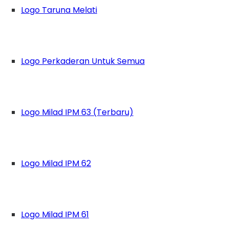
Logo Taruna Melati
Logo Perkaderan Untuk Semua
Logo Milad IPM 63 (Terbaru)
Logo Milad IPM 62
at
Pimpinan Pusat Ikatan Pelajar Muhammadiyah 
Logo Milad IPM 61
r ‘ber-filsuf’?”. Pertanyaan ini bukan sekada