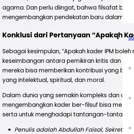
agama. Dan perlu diingat, bahwa filsafat bi
mengembangkan pendekatan baru dalam pen
Konklusi dari Pertanyaan “Apakah Kad
Su
Sebagai kesimpulan, “Apakah kader IPM boleh
keseimbangan antara pemikiran kritis dan tin
mereka bisa memberikan kontribusi yang ber
yang intelektual, spiritual, dan moral.
Dalam dunia yang semakin kompleks dan dinamis
mengembangkan kader ber-filsuf bisa menjadi
serta untuk menghadapi tantangan-tantanga
Penulis adalah
Abdullah Faisal, Sekretari