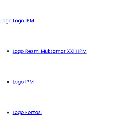
PM adalah Kader “Be
Logo Logo IPM
Logo Resmi Muktamar XXIII IPM
Logo IPM
Logo Fortasi