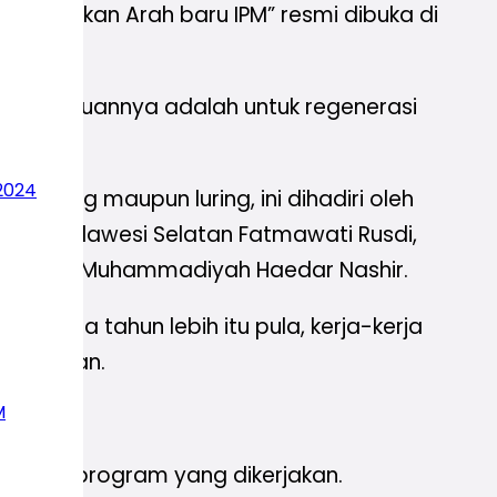
mbumikan Arah baru IPM” resmi dibuka di
ali. Tujuannya adalah untuk regenerasi
2024
 daring maupun luring, ini dihadiri oleh
rnur Sulawesi Selatan Fatmawati Rusdi,
Pusat (PP) Muhammadiyah Haedar Nashir.
a dua tahun lebih itu pula, kerja-kerja
dilakukan.
M
f.
eberapa program yang dikerjakan.