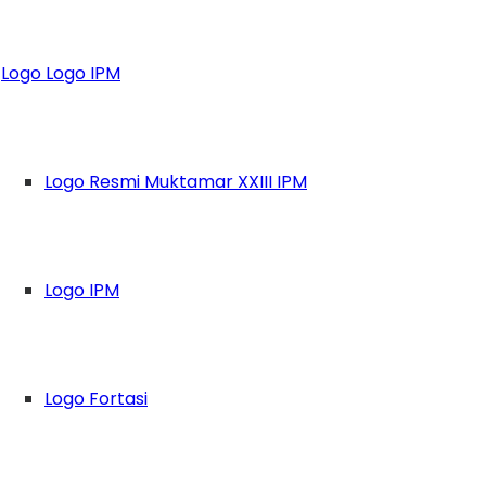
r Muktamar XXIV IP
Logo Logo IPM
mikan Arah Baru 
Logo Resmi Muktamar XXIII IPM
Logo IPM
Logo Fortasi