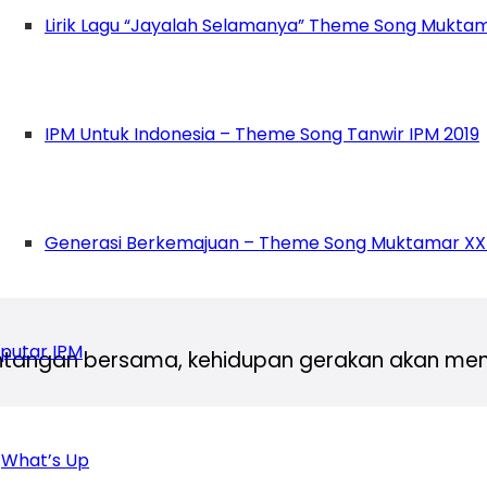
Lirik Lagu “Jayalah Selamanya” Theme Song Muktam
gasan. Mari bersama wujudkan IPM dengan arah
ikan arah baru gerakan IPM dalam sambutann
IPM Untuk Indonesia – Theme Song Tanwir IPM 2019
sebagai ruang tumbuh pelajar yang relevan de
 kebangsaan.
Generasi Berkemajuan – Theme Song Muktamar XX
nkan bahwa arah baru IPM tidak dapat dijalan
putar IPM
ntangan bersama, kehidupan gerakan akan menja
usun enam profil pelajar islami melalui
maqash
What’s Up