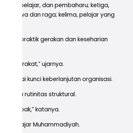
das, pembelajar, dan pembaharu; ketiga,
ehat jiwa dan raga; kelima, pelajar yang
 dalam praktik gerakan dan keseharian
h masyarakat,” ujarnya.
ebagai kunci keberlanjutan organisasi.
anya rutinitas struktural.
ri dampak,” katanya.
katan Pelajar Muhammadiyah.