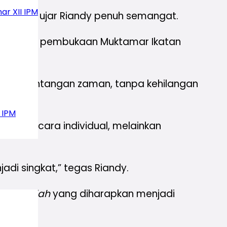
ar XII IPM
 baru,” ujar Riandy penuh semangat.
ya pada pembukaan Muktamar Ikatan
ngan tantangan zaman, tanpa kehilangan
 IPM
kan secara individual, melainkan
di singkat,” tegas Riandy.
id syariah
yang diharapkan menjadi