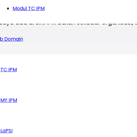
der untuk merawat IPM sebagai rumah bersama
Modul TC IPM
saya ada di sini. IPM bukan sekadar organisasi
b Domain
TC IPM
MY IPM
LaPSI