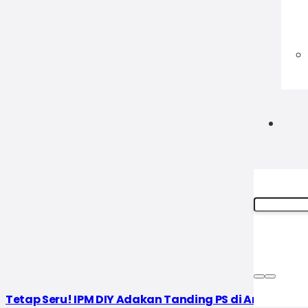
Tetap Seru! IPM DIY Adakan Tanding PS di Arena Mu