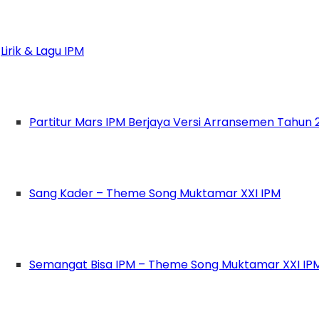
 Pelajar Muhammadiyah (IPM) dengan tema “Me
ssar, pada Jumat (6/2/2026).
Lirik & Lagu IPM
 tertinggi di IPM yang diadakan dua tahun sek
 keberdampakan IPM dapat membumi.
Partitur Mars IPM Berjaya Versi Arransemen Tahun 
n Pelajar Muhammadiyah se-Indonesia, baik secara
ammadiyah (PP IPM) Riandy Prawita, Wakil Gube
ndonesia Zulkifli Hasan, Ketua Umum Pimpinan 
Sang Kader – Theme Song Muktamar XXI IPM
sana ratusan program dan jutaan manfaat. Selam
h melalui gerakan pelajar tak pernah lelah 
Semangat Bisa IPM – Theme Song Muktamar XXI IP
adi menginginkan IPM semakin hebat dan adapti
alam keseharian pelajar, tidak hanya melalui s