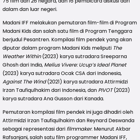
75 film dari 26 negara, dan 16 pembicara diskusi dari
dalam dan luar negeri.
Madani IFF melakukan pemutaran film-film di Program
Madani Kids dan salah satu film di Program Tenggara
berjudul Pesantren. Kompilasi film pendek yang akan
diputar dalam program Madani Kids meliputi
The
Weather Within
(2023) karya sutradara Sreeparna
Ghosh dari India,
Melius Vivere: Ucup’s Ideal Planet
(2023) karya sutradara Ocak CSA dari Indonesia,
Against The Wind
(2021) karya sutradara Attirmidzi
Irzan Taufiqulhakim dari Indonesia, dan
PIVOT
(2023)
karya sutradara Ana Gusson dari Kanada.
Pemutaran kompilasi film pendek ini juga dihadiri oleh
Attirmidzi Irzan Taufiqulhakim dan Reynard Deswanda
sebagai representasi dari
filmmaker
. Menurut Akbar
Rafsanjani, salah satu film programmer Madani IFF,