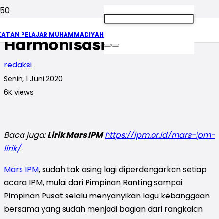
Mars IPM, Refleksi atas
KATAN PELAJAR MUHAMMADIYAH
Harmonisasi Nada
redaksi
Senin, 1 Juni 2020
6K
views
Baca juga:
Lirik Mars IPM
https://ipm.or.id/mars-ipm-
lirik/
Mars IPM
, sudah tak asing lagi diperdengarkan setiap
acara IPM, mulai dari Pimpinan Ranting sampai
Pimpinan Pusat selalu menyanyikan lagu kebanggaan
bersama yang sudah menjadi bagian dari rangkaian