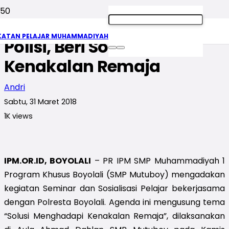
SMP Mutuboy Gandeng
KATAN PELAJAR MUHAMMADIYAH
Polisi, Beri Solusi Hadapi
Kenakalan Remaja
Andri
Sabtu, 31 Maret 2018
1K
views
IPM.OR.ID, BOYOLALI
– PR IPM SMP Muhammadiyah 1
Program Khusus Boyolali (SMP Mutuboy) mengadakan
kegiatan Seminar dan Sosialisasi Pelajar bekerjasama
dengan Polresta Boyolali. Agenda ini mengusung tema
“Solusi Menghadapi Kenakalan Remaja”, dilaksanakan