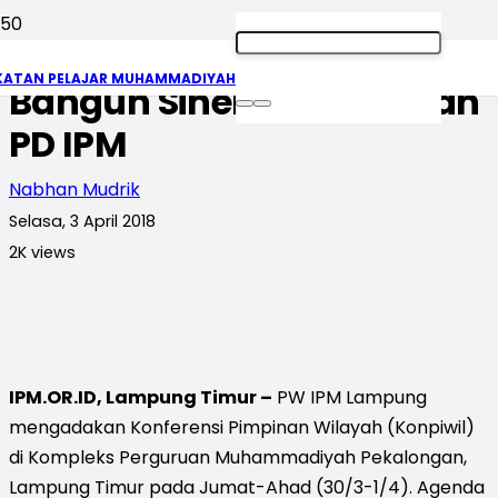
Konpiwil IPM Lampung
KATAN PELAJAR MUHAMMADIYAH
Bangun Sinergitas PW dan
PD IPM
Nabhan Mudrik
Selasa, 3 April 2018
2K
views
IPM.OR.ID, Lampung Timur –
PW IPM Lampung
mengadakan Konferensi Pimpinan Wilayah (Konpiwil)
di Kompleks Perguruan Muhammadiyah Pekalongan,
Lampung Timur pada Jumat-Ahad (30/3-1/4). Agenda