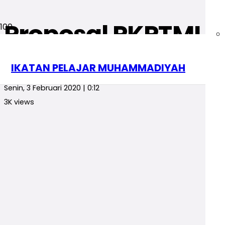
Proposal PKPTMU 
Berita
PKTMU
PP IPM
IKATAN PELAJAR MUHAMMADIYAH
redaksi
Senin, 3 Februari 2020 | 0:12
3K
views