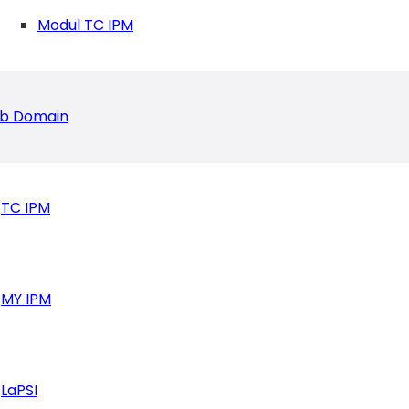
Modul TC IPM
b Domain
TC IPM
MY IPM
LaPSI