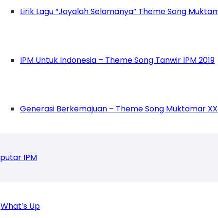
Lirik Lagu “Jayalah Selamanya” Theme Song Muktam
IPM Untuk Indonesia – Theme Song Tanwir IPM 2019
Generasi Berkemajuan – Theme Song Muktamar XX
putar IPM
What’s Up
dupkan Pembukaan Muktamar IPM