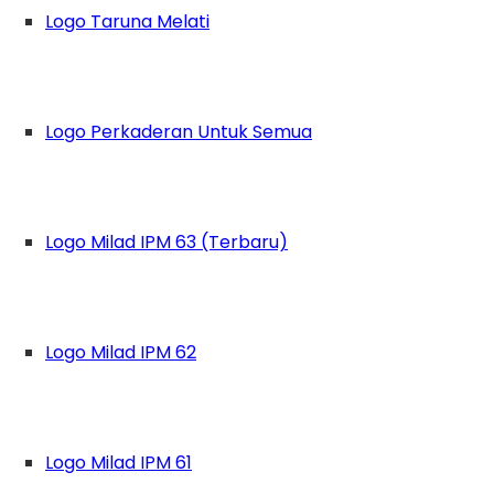
Logo Taruna Melati
Logo Perkaderan Untuk Semua
Logo Milad IPM 63 (Terbaru)
Logo Milad IPM 62
4 – 31 Maret bertempat di Kota Padang, Sumat
Logo Milad IPM 61
PKMTM 3 bisa mengikuti PKPTMU ini, dengan me