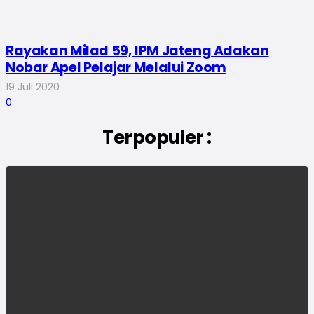
Rayakan Milad 59, IPM Jateng Adakan
Nobar Apel Pelajar Melalui Zoom
19 Juli 2020
0
Terpopuler :