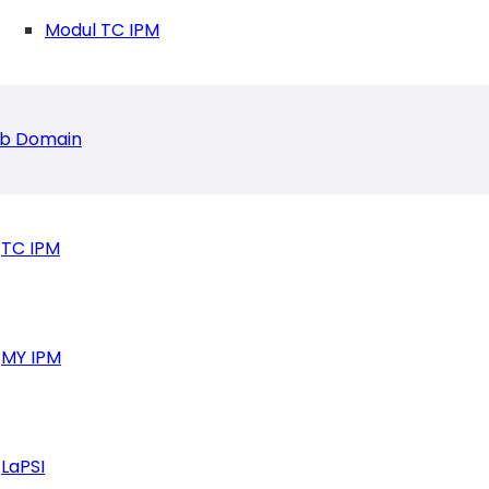
Modul TC IPM
b Domain
TC IPM
MY IPM
engan Apel Akbar dan Pawai Ta’aruf
LaPSI