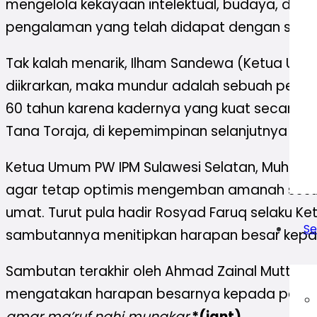
mengelola kekayaan intelektual, budaya, dan a
pengalaman yang telah didapat dengan seman
Tak kalah menarik, Ilham Sandewa (Ketua Umu
diikrarkan, maka mundur adalah sebuah pengh
60 tahun karena kadernya yang kuat secara id
Tana Toraja, di kepemimpinan selanjutnya kami
Ketua Umum PW IPM Sulawesi Selatan, Muham
agar tetap optimis mengemban amanah sesu
umat. Turut pula hadir Rosyad Faruq selaku K
Se
sambutannya menitipkan harapan besar kepad
Sambutan terakhir oleh Ahmad Zainal Mutta
mengatakan harapan besarnya kepada pengur
amar ma’ruf nahi mungkar
.
*(iant)