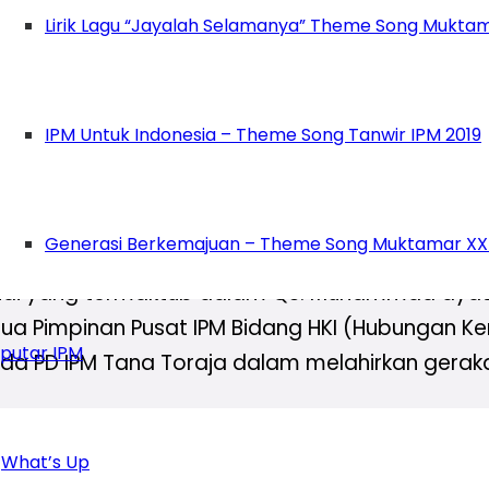
lam yang dimiliki Toraja saat ini. Mengelola d
Lirik Lagu “Jayalah Selamanya” Theme Song Muktam
gat mencapai kejayaan bersama bukan untuk i
m PD IPM Kabupaten Tanah Toraja Periode 2019
ianatan. “Ikatan pernikahan pelajar Muhammad
IPM Untuk Indonesia – Theme Song Tanwir IPM 2019
eologi dan terus mengelorakan kebaikan di seti
 berharap dengan konsistensi keilmuan dan pro
Generasi Berkemajuan – Theme Song Muktamar XX
mad Fepi, juga berkesempatan menyampaikan p
ai yang termaktub dalam QS. Muhammad ayat
etua Pimpinan Pusat IPM Bidang HKI (Hubungan K
putar IPM
a PD IPM Tana Toraja dalam melahirkan gerak
qin selaku Ketua Umum PD Muhammadiyah Kabu
us baru untuk tetap konsisten menyapampai
What’s Up