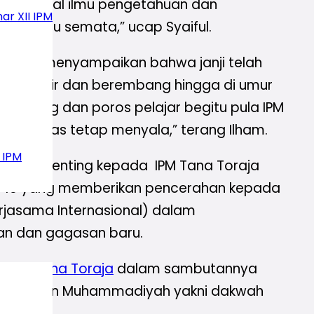
engan bekal ilmu pengetahuan dan
ar XII IPM
ndividu semata,” ucap Syaiful.
-2021) menyampaikan bahwa janji telah
iyah lahir dan berembang hingga di umur
ap ruang dan poros pelajar begitu pula IPM
gresifitas tetap menyala,” terang Ilham.
 IPM
esan penting kepada IPM Tana Toraja
 10 yang memberikan pencerahan kepada
erjasama Internasional) dalam
an dan gagasan baru.
paten
Tana Toraja
dalam sambutannya
kan tujuan Muhammadiyah yakni dakwah