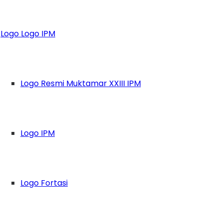
M Tana Toraja Siap 
Logo Logo IPM
Logo Resmi Muktamar XXIII IPM
Logo IPM
Logo Fortasi