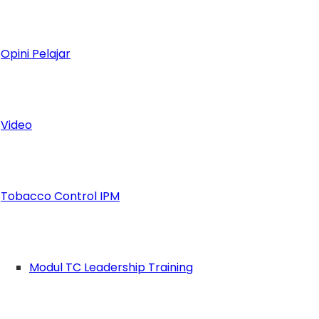
Opini Pelajar
Video
is, dan pernah dibilang mirip Nicholas Sapu
Tobacco Control IPM
Modul TC Leadership Training