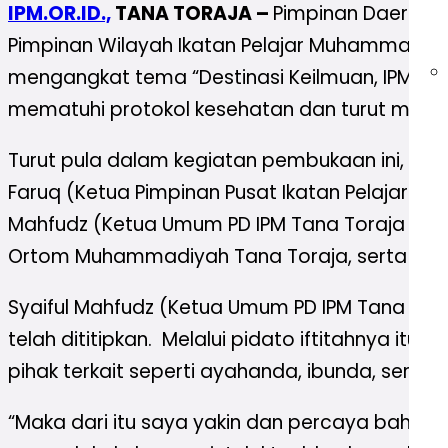
IPM.OR.ID.,
TANA TORAJA –
Pimpinan Daerah 
Pimpinan Wilayah Ikatan Pelajar Muhammadiya
mengangkat tema “Destinasi Keilmuan, IPM Tana
mematuhi protokol kesehatan dan turut mengh
Turut pula dalam kegiatan pembukaan ini, 
Faruq (Ketua Pimpinan Pusat Ikatan Pelajar 
Mahfudz (Ketua Umum PD IPM Tana Toraja 2021
Ortom Muhammadiyah Tana Toraja, serta peng
Syaiful Mahfudz (Ketua Umum PD IPM Tana To
telah dititipkan. Melalui pidato iftitahnya i
pihak terkait seperti ayahanda, ibunda, sert
“Maka dari itu saya yakin dan percaya bahwa s