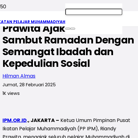
Ketum PP IPM Riandy
KATAN PELAJAR MUHAMMADIYAH
Prawita Ajak Pelajar
Sambut Ramadan Dengan
Semangat Ibadah dan
Kepedulian Sosial
Hilman Almas
Jumat, 28 Februari 2025
1K
views
IPM.OR.ID
., JAKARTA –
Ketua Umum Pimpinan Pusat
Ikatan Pelajar Muhammadiyah (PP IPM), Riandy
Prawita, mengajak seluruh pelajar Muhammadiyah di