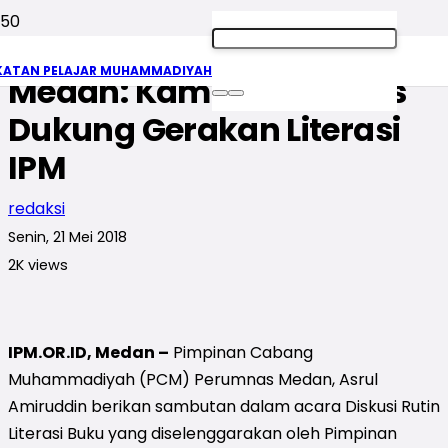
Ketua PCM Perumnas
KATAN PELAJAR MUHAMMADIYAH
Medan: Kami Akan Terus
Dukung Gerakan Literasi
IPM
redaksi
Senin, 21 Mei 2018
2K
views
IPM.OR.ID, Medan –
Pimpinan Cabang
Muhammadiyah (PCM) Perumnas Medan, Asrul
Amiruddin berikan sambutan dalam acara Diskusi Rutin
Literasi Buku yang diselenggarakan oleh Pimpinan