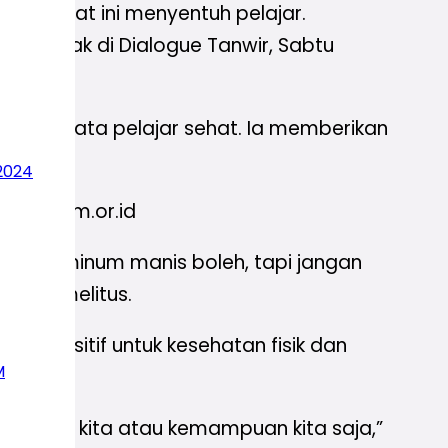
ng saat ini menyentuh pelajar.
Isu Anak di Dialogue Tanwir, Sabtu
 aksi nyata pelajar sehat. Ia memberikan
2024
a ke ipm.or.id
a makan minum manis boleh, tapi jangan
betes melitus.
fek positif untuk kesehatan fisik dan
M
kebutuhan kita atau kemampuan kita saja,”