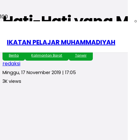
Hati-Hati yang Ma
Akhirnya Sakit
IKATAN PELAJAR MUHAMMADIYAH
Berita
Kalimantan Barat
Tanwir
redaksi
Minggu, 17 November 2019 | 17:05
3K
views