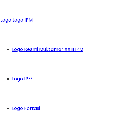
nis Belum tentu Ny
Logo Logo IPM
Logo Resmi Muktamar XXIII IPM
Logo IPM
Logo Fortasi