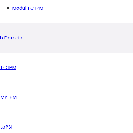
Modul TC IPM
2: Tunjukkan Kualitas, Usia Muda Tidak Selalu Inferi
b Domain
TC IPM
MY IPM
LaPSI