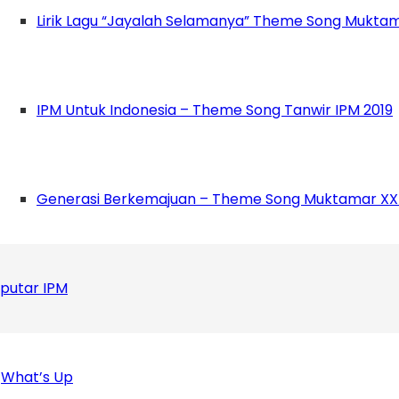
Lirik Lagu “Jayalah Selamanya” Theme Song Muktam
ya dapat merilis zat zat buat kita nyaman, Ia m
IPM Untuk Indonesia – Theme Song Tanwir IPM 2019
bahagia,” tutupnya.
*(anf)
Generasi Berkemajuan – Theme Song Muktamar XX
putar IPM
What’s Up