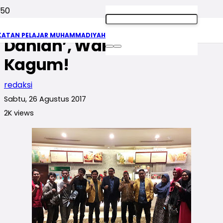
Usai Nonton ‘Nyai Ahmad
KATAN PELAJAR MUHAMMADIYAH
Dahlan’, Wakil DPR RI:
Kagum!
redaksi
Sabtu, 26 Agustus 2017
2K
views