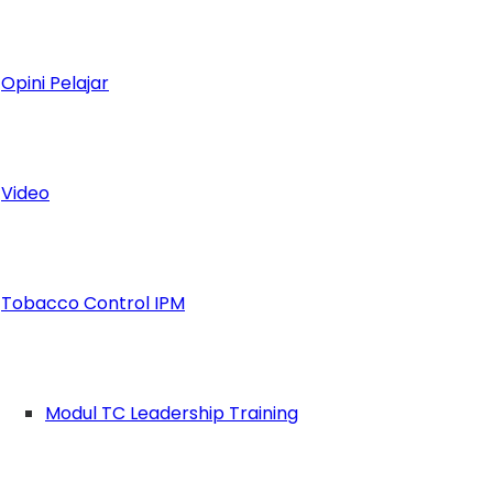
n. Sayang sekali rasanya, ketika ikatan yang j
ya,” pungkas Radhi.
*(Lisa)
Opini Pelajar
Video
Tobacco Control IPM
Modul TC Leadership Training