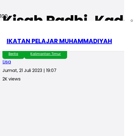
Kisah Radhi, Kader
Lingkungan ke Am
IKATAN PELAJAR MUHAMMADIYAH
Berita
Kalimantan Timur
Lisa
Jumat, 21 Juli 2023 | 19:07
2K
views