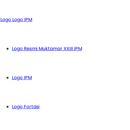
 IPM Kaltim Bawa M
Logo Logo IPM
erika
Logo Resmi Muktamar XXIII IPM
Logo IPM
Logo Fortasi