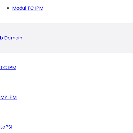
Modul TC IPM
b Domain
TC IPM
MY IPM
ar XXIII IPM Bersama Walikota Medan
LaPSI