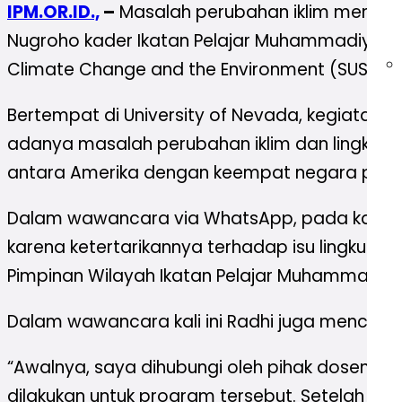
IPM.OR.ID.,
–
Masalah perubahan iklim memang 
Nugroho kader Ikatan Pelajar Muhammadiyah 
Climate Change and the Environment (SUSI).
Bertempat di University of Nevada, kegiatan in
adanya masalah perubahan iklim dan lingkungan
antara Amerika dengan keempat negara peserta,
Dalam wawancara via WhatsApp, pada kamis (20/
karena ketertarikannya terhadap isu lingkunga
Pimpinan Wilayah Ikatan Pelajar Muhammadiyah 
Dalam wawancara kali ini Radhi juga mencerita
“Awalnya, saya dihubungi oleh pihak dosen u
dilakukan untuk program tersebut. Setelah men