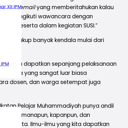
ar XII IPM
a dapat
email
yang memberitahukan kalau
 untuk mengikuti wawancara dengan
njadi peserta dalam kegiatan SUSI.”
dapi cukup banyak kendala mulai dari
esaikan.
 yang ia dapatkan sepanjang pelaksanaan
 IPM
an Tesla yang sangat luar biasa
 para dosen, dan warga setempat juga
Ikatan Pelajar Muhammadiyah punya andil
rbaik, di manapun, kapanpun, dan
ikan kita. Ilmu-ilmu yang kita dapatkan