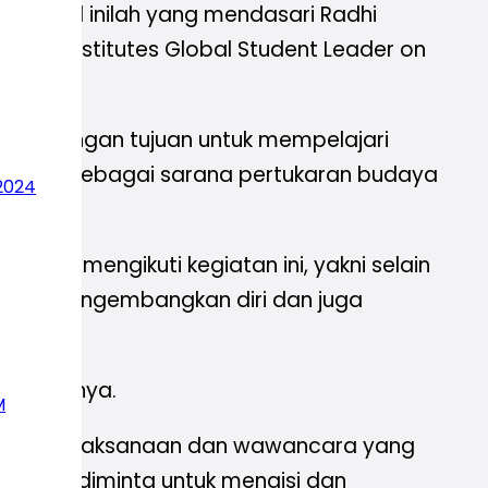
a. Hal inilah yang mendasari Radhi
the US Institutes Global Student Leader on
i 2023 dengan tujuan untuk mempelajari
berfungsi sebagai sarana pertukaran budaya
2024
desh.
n ia mengikuti kegiatan ini, yakni selain
n untuk mengembangkan diri dan juga
if.
 dilaluinya.
M
 dengan pelaksanaan dan wawancara yang
os lalu diminta untuk mengisi dan