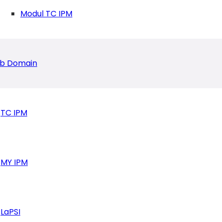
Modul TC IPM
b Domain
TC IPM
MY IPM
LaPSI