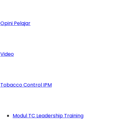
Opini Pelajar
Video
Tobacco Control IPM
Modul TC Leadership Training
atuan Pelajar