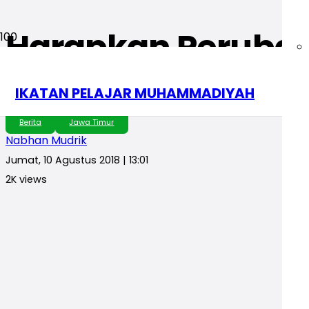
Harapkan Perubah
Muktamar XXI IPM
IKATAN PELAJAR MUHAMMADIYAH
Berita
Jawa Timur
Nabhan Mudrik
Jumat, 10 Agustus 2018 | 13:01
2K
views