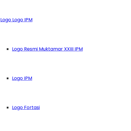
an, Bupati Sidoar
Logo Logo IPM
Logo Resmi Muktamar XXIII IPM
Logo IPM
Logo Fortasi