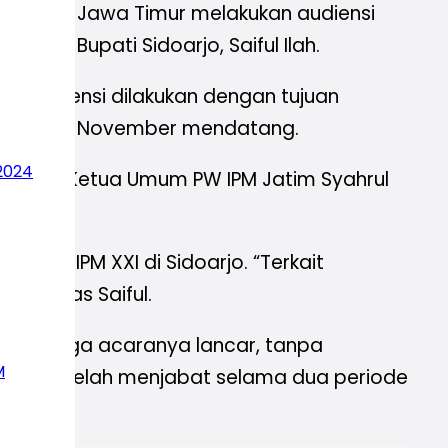
i PW IPM Jawa Timur melakukan audiensi
leh Bupati Sidoarjo, Saiful Ilah.
o. Audiensi dilakukan dengan tujuan
Sidoarjo, November mendatang.
2024
in oleh Ketua Umum PW IPM Jatim Syahrul
amar IPM XXI di Sidoarjo. “Terkait
,” tegas Saiful.
ya. ”Semoga acaranya lancar, tanpa
M
 yang telah menjabat selama dua periode