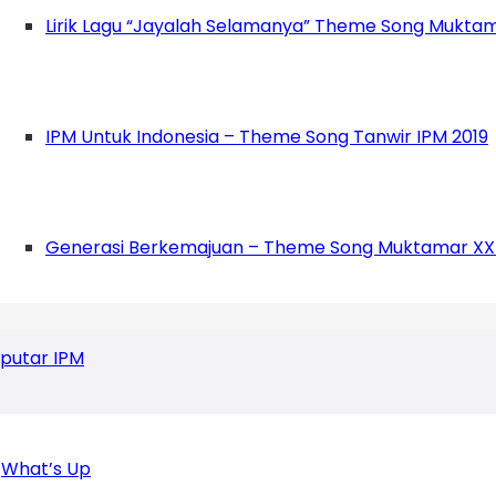
Lirik Lagu “Jayalah Selamanya” Theme Song Muktam
IPM Untuk Indonesia – Theme Song Tanwir IPM 2019
 tinggal di Yogyakarta. Penggemar makanan 
Generasi Berkemajuan – Theme Song Muktamar XX
ran bisa dibaca website www.nabhanmudrik
putar IPM
What’s Up