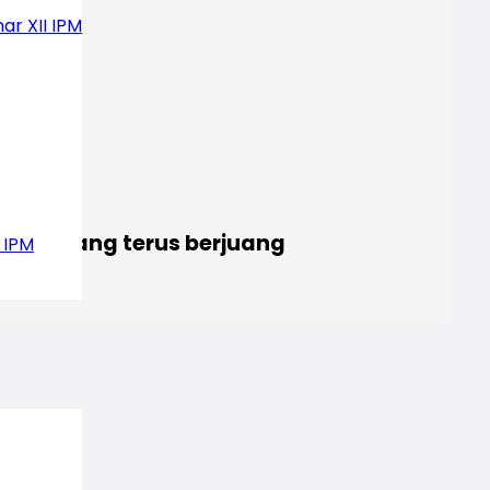
ar XII IPM
pedas yang terus berjuang
 IPM
.com