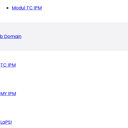
Modul TC IPM
b Domain
TC IPM
MY IPM
 IPM ke-64 dan Deklarasi Sekolah Ramah Pelajar
LaPSI