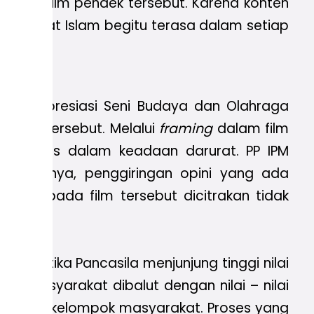
danya film pendek tersebut. Karena konten
dap umat Islam begitu terasa dalam setiap
Bidang Apresiasi Seni Budaya dan Olahraga
film tersebut. Melalui
framing
dalam film
 ambulans dalam keadaan darurat. PP IPM
 Parahnya, penggiringan opini yang ada
lam pada film tersebut dicitrakan tidak
n. Ketika Pancasila menjunjung tinggi nilai
n masyarakat dibalut dengan nilai – nilai
nsi antar kelompok masyarakat.
Proses yang