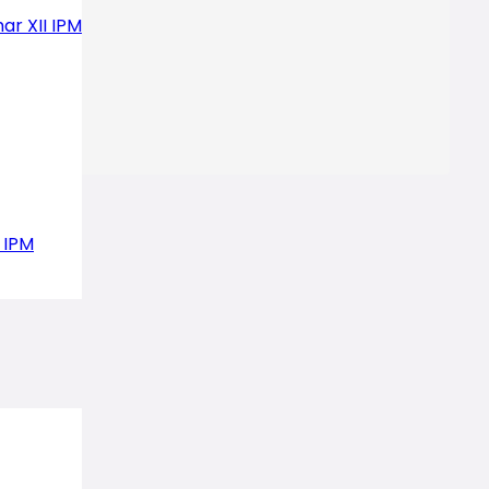
ar XII IPM
 IPM