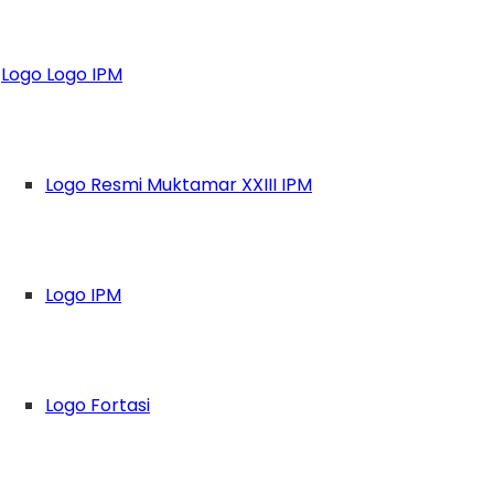
pi Kontroversi Fi
Logo Logo IPM
Logo Resmi Muktamar XXIII IPM
Logo IPM
Logo Fortasi
ang Hari Raya Idul Fitri 1438 H akun resmi Po
ah Aku yang Lain” sebagai pemenang Police Mo