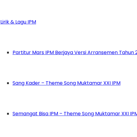
si antar kelompok masyarakat, dan tema
‘Unity i
bagai pemenang dan disebarluaskan,” tegas Ketu
Lirik & Lagu IPM
 “Kau adalah Aku yang Lain”
akukan proses pendidikan masyarakat agar dap
Partitur Mars IPM Berjaya Versi Arransemen Tahun 
i tengah masyarakat. Juga meminta agar PO
 Irjen Setyo Wasisto. Karena m
eskipun film ini
Sang Kader – Theme Song Muktamar XXI IPM
en masyarakat termasuk pelajar didalamnya
gga mencegah disharmoni kelompok masyarakat 
Semangat Bisa IPM – Theme Song Muktamar XXI IP