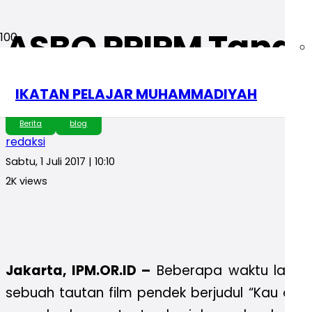
ASBO PPIPM Tangga
Aku yang Lain”
IKATAN PELAJAR MUHAMMADIYAH
Berita
blog
redaksi
Sabtu, 1 Juli 2017 | 10:10
2K
views
Jakarta, IPM.OR.ID –
Beberapa waktu lalu jel
sebuah tautan film pendek berjudul “Kau adal