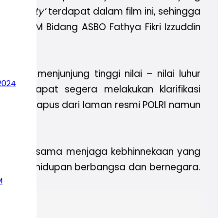
n Diversity’
terdapat dalam film ini, sehingga
a PP IPM Bidang ASBO Fathya Fikri Izzuddin
at menjunjung tinggi nilai – nilai luhur
2024
LRI dapat segera melakukan klarifikasi
 sudah dihapus dari laman resmi POLRI namun
 bersama-sama menjaga kebhinnekaan yang
dalam kehidupan berbangsa dan bernegara.
M