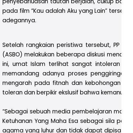
penyebarluasan tautan berjalan, cukup bany
pada film “Kau adalah Aku yang Lain” terseb
adegannya.
Setelah rangkaian peristiwa tersebut, PP IP
(ASBO) melakukan beberapa diskusi mendalam
ini, umat Islam terlihat sangat intoleran
memandang adanya proses penggiringan op
mengarah pada fitnah dan kebohongan publi
toleran dan berpikir ekslusif bahwa kemanus
“Sebagai sebuah media pembelajaran masyarakat
Ketuhanan Yang Maha Esa sebagai sila pertam
agama yang luhur dan tidak dapat dipisahkan