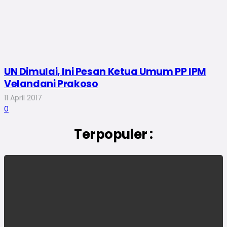
UN Dimulai, Ini Pesan Ketua Umum PP IPM
Velandani Prakoso
11 April 2017
0
Terpopuler :