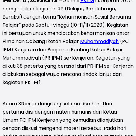
IPM.OR.ID., SURABAYA
– Alumni
PKTM
1 Kenjeran 2020
mengadakan kegiatan 3B (Belajar, Berolahraga,
Beraksi) dengan tema “Keharmonisan Sosial Bersama
Pelajar” pada Sabtu-Minggu (10-11/11/2020). Kegiatan
ini bertujuan untuk menciptakan keharmonisan antar
Pimpinan Cabang Ikatan Pelajar
Muhammadiyah
(PC
IPM) Kenjeran dan Pimpinan Ranting Ikatan Pelajar
Muhammadiyah (PR IPM) se-Kenjeran. Kegiatan yang
diikuti 38 peserta yang berasal dari PR IPM se-Kenjeran
dilakukan sebagai wujud rencana tindak lanjut dari
kegiatan PKTM 1.
Acara 3B ini berlangsung selama dua hari. Hari
pertama diisi dengan materi humanis dari Ketua
Umum PC IPM Kenjeran yang kemudian dilanjutkan
dengan diskusi mengenai materi tersebut. Pada hari