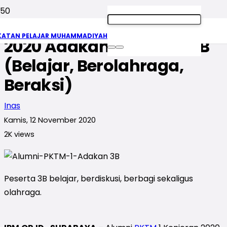
Alumni PKTM 1 Kenjeran
KATAN PELAJAR MUHAMMADIYAH
2020 Adakan Kegiatan 3B
(Belajar, Berolahraga,
Beraksi)
Inas
Kamis, 12 November 2020
2K
views
Peserta 3B belajar, berdiskusi, berbagi sekaligus
olahraga.