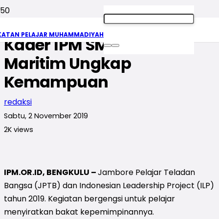
Ukir Prestasi Nasional,
KATAN PELAJAR MUHAMMADIYAH
Kader IPM SMK Agro
Maritim Ungkap
Kemampuan
redaksi
Sabtu, 2 November 2019
2K
views
IPM.OR.ID, BENGKULU –
Jambore Pelajar Teladan
Bangsa (JPTB) dan Indonesian Leadership Project (ILP)
tahun 2019. Kegiatan bergengsi untuk pelajar
menyiratkan bakat kepemimpinannya.