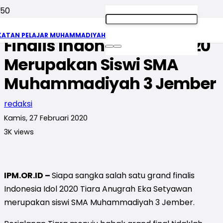
Tiara Anugrah, Grand
KATAN PELAJAR MUHAMMADIYAH
Finalis Indonesia Idol 2020
Merupakan Siswi SMA
Muhammadiyah 3 Jember
redaksi
Kamis, 27 Februari 2020
3K
views
IPM.OR.ID –
Siapa sangka salah satu grand finalis
Indonesia Idol 2020 Tiara Anugrah Eka Setyawan
merupakan siswi SMA Muhammadiyah 3 Jember.