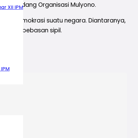
gota bidang Organisasi Mulyono.
ar XII IPM
deks demokrasi suatu negara. Diantaranya,
 serta kebebasan sipil.
 IPM