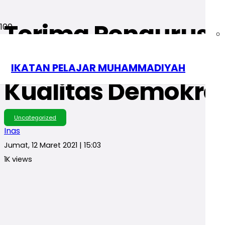
Terima Pengurus P
Muhammadiyah, B
IKATAN PELAJAR MUHAMMADIYAH
Kualitas Demokras
Uncategorized
Inas
Jumat, 12 Maret 2021 | 15:03
1K
views