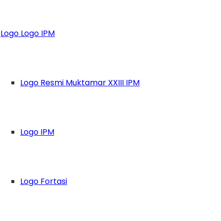
usat Ikatan Pelaja
Logo Logo IPM
amsoet Ajak Pemu
i
Logo Resmi Muktamar XXIII IPM
Logo IPM
Logo Fortasi