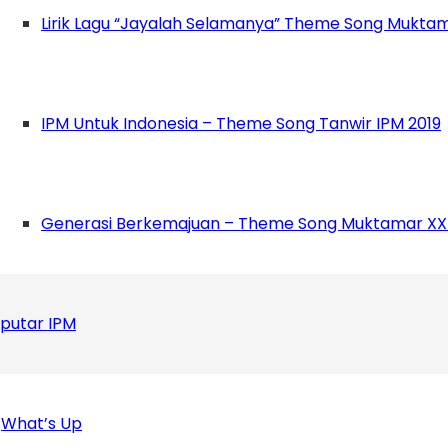
ang Organisasi Multazam Ahmad Tawalla dan ang
Lirik Lagu “Jayalah Selamanya” Theme Song Muktam
ikator yang digunakan EIU dalam menentukan in
 pemerintah, partisipasi politik, budaya politik,
IPM Untuk Indonesia – Theme Song Tanwir IPM 2019
/CMOT-1ZHtTG/?igshid=uhltoyifkqhn
Generasi Berkemajuan – Theme Song Muktamar XX
putar IPM
What’s Up