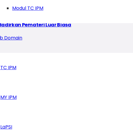
Modul TC IPM
Hadirkan Pemateri Luar Biasa
b Domain
TC IPM
MY IPM
LaPSI