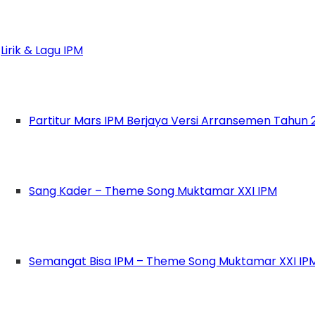
Lirik & Lagu IPM
Bamsoet Ajak Pemuda Tingkatkan Kualitas Demokrasi
 Soesatyo mengajak kalangan
pemuda
untuk ter
poran The Economist Intelligence Unit (EIU) men
Partitur Mars IPM Berjaya Versi Arransemen Tahun 
Demokrasi di Indonesia dari skor 6.48 di tahun 
i 167 negara dunia.
Sang Kader – Theme Song Muktamar XXI IPM
roleh Indonesia dalam kurun waktu 14 tahun ter
i peringkat empat, di bawah Malaysia, Timor Le
aikan oleh berbagai pihak, terutama kalangan
Semangat Bisa IPM – Theme Song Muktamar XXI IP
us Pusat Ikatan Pelajar
Muhammadiyah
(IPM) d
mum
Hafizh Syafaaturrahman
, Sekretaris Jendera