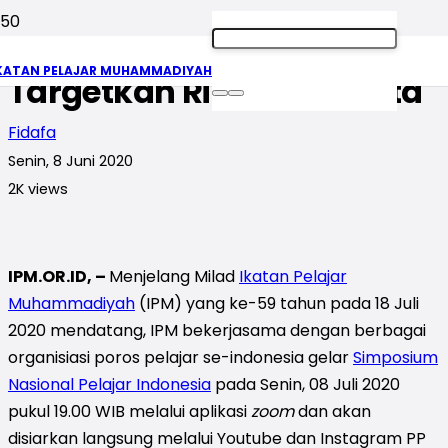
Semarak Milad IPM
KATAN PELAJAR MUHAMMADIYAH
Targetkan Ribuan Peserta
Fidafa
Senin, 8 Juni 2020
2K
views
IPM.OR.ID, –
Menjelang Milad
Ikatan Pelajar
Muhammadiyah
(IPM) yang ke-59 tahun pada 18 Juli
2020 mendatang, IPM bekerjasama dengan berbagai
organisiasi poros pelajar se-indonesia gelar
Simposium
Nasional Pelajar Indonesia
pada Senin, 08 Juli 2020
pukul 19.00 WIB melalui aplikasi
zoom
dan akan
disiarkan langsung melalui Youtube dan Instagram PP