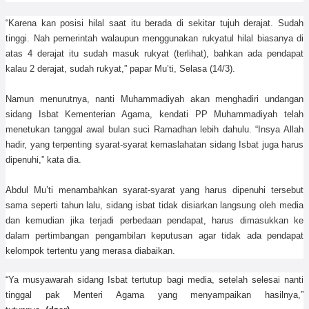
“Karena kan posisi hilal saat itu berada di sekitar tujuh derajat. Sudah
tinggi. Nah pemerintah walaupun menggunakan rukyatul hilal biasanya di
atas 4 derajat itu sudah masuk rukyat (terlihat), bahkan ada pendapat
kalau 2 derajat, sudah rukyat,” papar Mu’ti, Selasa (14/3).
Namun menurutnya, nanti Muhammadiyah akan menghadiri undangan
sidang Isbat Kementerian Agama, kendati PP Muhammadiyah telah
menetukan tanggal awal bulan suci Ramadhan lebih dahulu. “Insya Allah
hadir, yang terpenting syarat-syarat kemaslahatan sidang Isbat juga harus
dipenuhi,” kata dia.
Abdul Mu’ti menambahkan syarat-syarat yang harus dipenuhi tersebut
sama seperti tahun lalu, sidang isbat tidak disiarkan langsung oleh media
dan kemudian jika terjadi perbedaan pendapat, harus dimasukkan ke
dalam pertimbangan pengambilan keputusan agar tidak ada pendapat
kelompok tertentu yang merasa diabaikan.
“Ya musyawarah sidang Isbat tertutup bagi media, setelah selesai nanti
tinggal pak Menteri Agama yang menyampaikan hasilnya,”