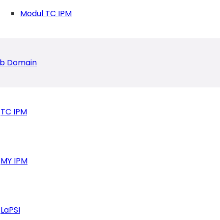
Modul TC IPM
b Domain
TC IPM
MY IPM
LaPSI