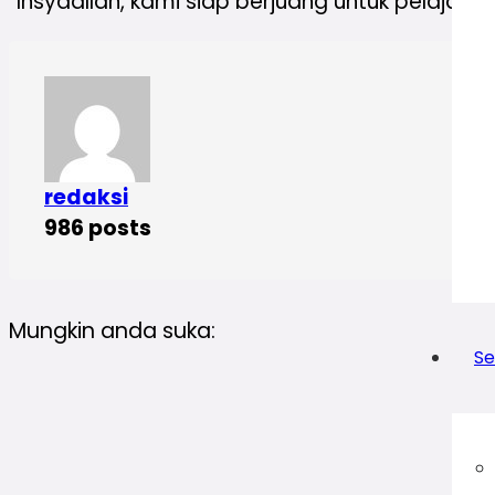
“Insyaallah, kami siap berjuang untuk pelajar 
redaksi
986 posts
Mungkin anda suka:
Se