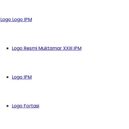
rpim di Cipanas
Logo Logo IPM
Logo Resmi Muktamar XXIII IPM
Logo IPM
Logo Fortasi