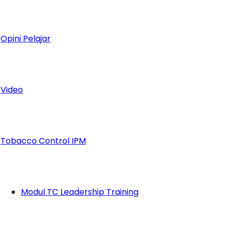
Opini Pelajar
Video
Tobacco Control IPM
jak Pelajar Lebih Kompeten dan Adaptif
Modul TC Leadership Training