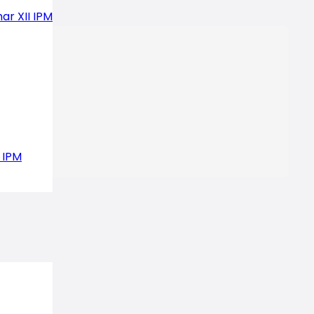
ar XII IPM
 IPM