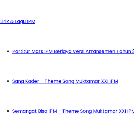
adigm gerakan
Lirik & Lagu IPM
lajar
gan semangat berbagai dan kolaborasi
Partitur Mars IPM Berjaya Versi Arransemen Tahun 
Sang Kader – Theme Song Muktamar XXI IPM
 “Alhamdulillah Rakerpim yang dilaksanakan 
Semangat Bisa IPM – Theme Song Muktamar XXI IP
 program kerja bidang sudah tersusun beserta
ti