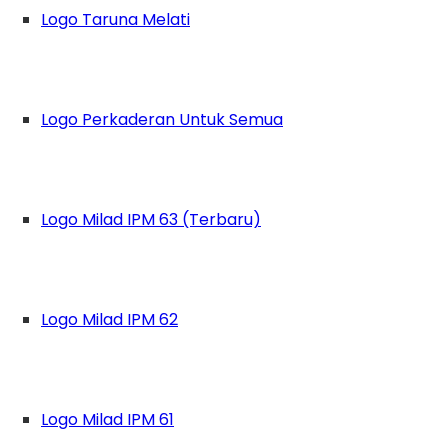
Logo Taruna Melati
Logo Perkaderan Untuk Semua
n Pelajar Muhammadiyah (PP IPM) periode 2
asi representative dengan kondisi alam yang s
ianjur, Jawa Barat.
Logo Milad IPM 63 (Terbaru)
dani Prakoso mengatakan bahwa tujuan diad
erta program kerja serta visi dan misi organisa
Logo Milad IPM 62
Logo Milad IPM 61