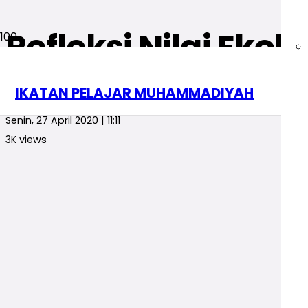
Refleksi Nilai Ekolo
Opini
Opini Pelajar
PP IPM
IKATAN PELAJAR MUHAMMADIYAH
redaksi
Senin, 27 April 2020 | 11:11
3K
views