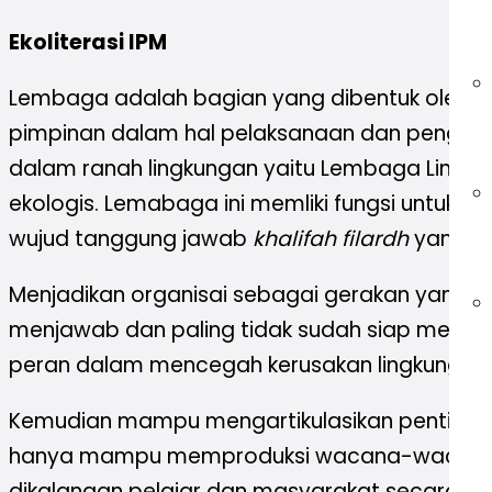
Ekoliterasi IPM
Lembaga adalah bagian yang dibentuk oleh pi
pimpinan dalam hal pelaksanaan dan pengem
dalam ranah lingkungan yaitu Lembaga Lingu
ekologis. Lemabaga ini memliki fungsi untuk
wujud tanggung jawab
khalifah filardh
yang wa
Menjadikan organisai sebagai gerakan yang
menjawab dan paling tidak sudah siap menjadi
peran dalam mencegah kerusakan lingkungan.
Kemudian mampu mengartikulasikan pentingnya
hanya mampu memproduksi wacana-wacana ge
dikalangan pelajar dan masyarakat secara n