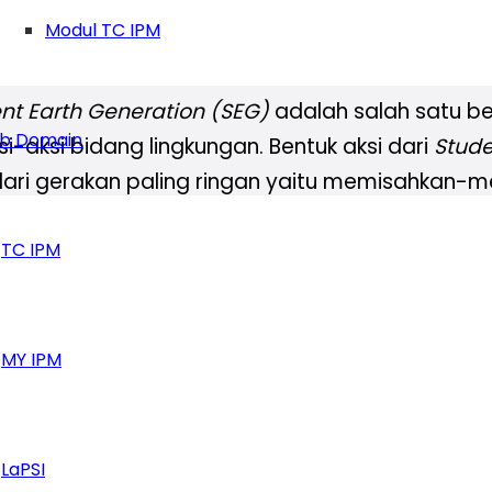
Modul TC IPM
nt Earth Generation (SEG)
adalah salah satu be
b Domain
i-aksi bidang lingkungan. Bentuk aksi dari
Stude
dari gerakan paling ringan yaitu memisahkan-
 hanya berhenti pada tahapan sampah saja nam
TC IPM
anyak mengalami kerusakan.
tif terhadap kehidupan manusia. Oleh karena i
ration ini bergerak dalam beberapa lini dianta
MY IPM
telah rusak,
ukan aksi Campaign,
,
LaPSI