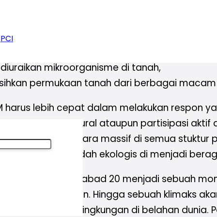
tif,
kantong kresek yang dapat di daur ulang,
unungan yang digunakan sebagai lahan pertan
PCI
dibuang ke lingkungan,
uraikan mikroorganisme di tanah,
rsihkan permukaan tanah dari berbagai macam 
IPM harus lebih cepat dalam melakukan respon y
 secara struktural ataupun partisipasi aktif dar
bangkan oleh IPM secara massif di semua stukt
dikal sehingga kaidah ekologis di menjadi ber
ntas lorong waktu pada abad 20 menjadi sebuah
ursus lingkungan. Hingga sebuah klimaks akan ka
a gerakan gerakan lingkungan di belahan dunia. 