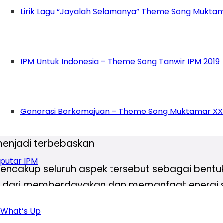
Lirik Lagu “Jayalah Selamanya” Theme Song Muktam
laksakan strategi dakwahnya yang meliputi 
IPM Untuk Indonesia – Theme Song Tanwir IPM 2019
ntuk memperkaya landasan teologis dan filosof
san Ini adalah strategi dakwah yang berorien
ni adalah dakwah yang bersifat melibatkan pela
tensi-potensi yang mereka miliki, dan melakuka
Generasi Berkemajuan – Theme Song Muktamar XX
kwah Pembebasan Ialah perubahan dari kondis
menjadi terbebaskan
putar IPM
ah mencakup seluruh aspek tersebut sebagai be
n dari memberdayakan dan memanfaat energi s
n sebagai wujud perlawanan IPM melalui tang
What’s Up