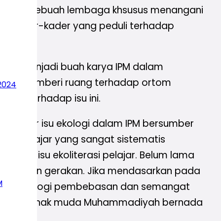
membuat sebuah lembaga khsusus menangani
yak kader-kader yang peduli terhadap
 buku menjadi buah karya IPM dalam
hingga memberi ruang terhadap ortom
2024
sar terhadap isu ini.
kan akar isu ekologi dalam IPM bersumber
asi pelajar yang sangat sistematis
arap isu ekoliterasi pelajar. Belum lama
n pemikiran gerakan. Jika mendasarkan pada
M
n misi teologi pembebasan dan semangat
kalangan anak muda Muhammadiyah bernada