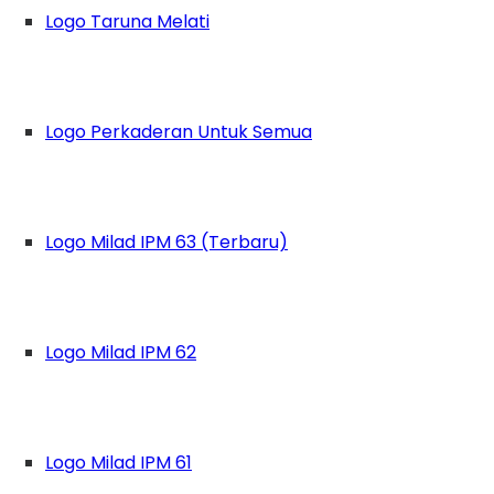
Logo Taruna Melati
Logo Perkaderan Untuk Semua
Logo Milad IPM 63 (Terbaru)
Logo Milad IPM 62
erakan lingkungan hidup merupakan perwujudan 
Logo Milad IPM 61
tu-satunya organisasi pelajar yang fokus terha