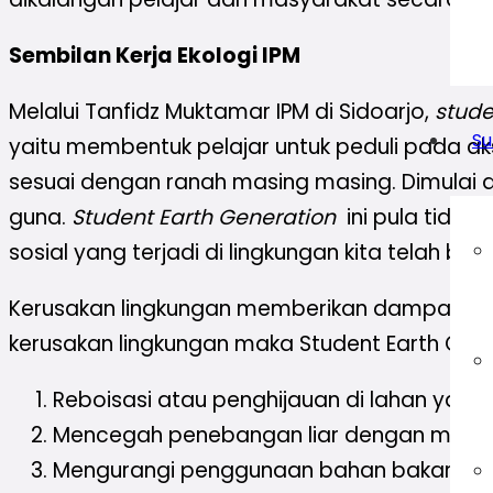
Sembilan Kerja Ekologi IPM
Melalui Tanfidz Muktamar IPM di Sidoarjo,
stude
Su
yaitu membentuk pelajar untuk peduli pada aks
sesuai dengan ranah masing masing. Dimulai 
guna.
Student Earth Generation
ini pula tidak
sosial yang terjadi di lingkungan kita telah b
Kerusakan lingkungan memberikan dampak nega
kerusakan lingkungan maka Student Earth Gene
Reboisasi atau penghijauan di lahan yang 
Mencegah penebangan liar dengan melak
Mengurangi penggunaan bahan bakar fosil