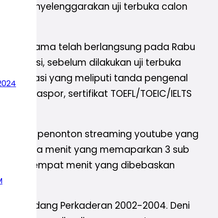
IPM) menyelenggarakan uji terbuka calon
oter pertama telah berlangsung pada Rabu
formasi, sebelum dilakukan uji terbuka
ministrasi yang meliputi tanda pengenal
2024
IPM, paspor, sertifikat TOEFL/TOEIC/IELTS
a zoom dan penonton streaming youtube yang
r selama dua menit yang memaparkan 3 sub
is selama empat menit yang dibebaskan
M
PP IPM Bidang Perkaderan 2002-2004. Deni