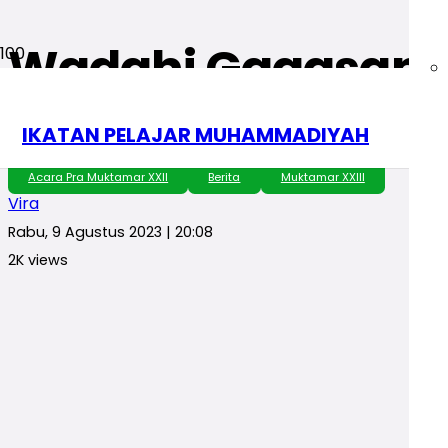
Wadahi Gagasan Ca
Terbuka
IKATAN PELAJAR MUHAMMADIYAH
Acara Pra Muktamar XXII
Berita
Muktamar XXIII
Vira
Rabu, 9 Agustus 2023 | 20:08
2K
views