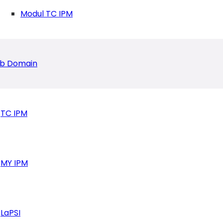
Modul TC IPM
b Domain
TC IPM
MY IPM
LaPSI