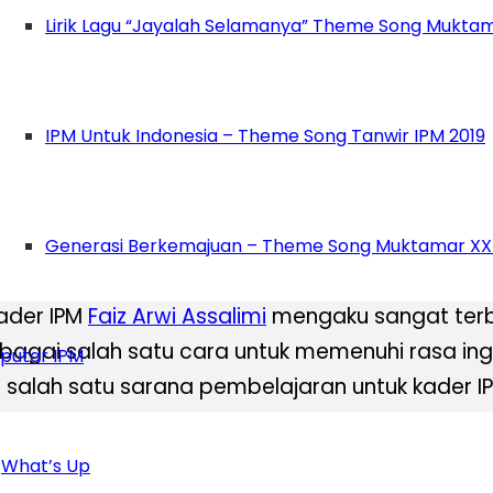
ur ini merupakan sebuah tradisi baru dalam IP
Lirik Lagu “Jayalah Selamanya” Theme Song Muktam
dentifikasi permasalahan. Namun elaborasinya 
 uji terbuka ini menjadi hal baru di IPM, terl
lajar berkemajuan yang mengakar di Muhammad
IPM Untuk Indonesia – Theme Song Tanwir IPM 2019
adi saya sangat apresiasi,” ujar Norma Wakil Re
formatur, benar-benar bisa menjadi pertimbang
Generasi Berkemajuan – Theme Song Muktamar XX
kader IPM
Faiz Arwi Assalimi
mengaku sangat terb
bagai salah satu cara untuk memenuhi rasa in
putar IPM
ai salah satu sarana pembelajaran untuk kader
What’s Up