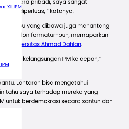
M. ”Secara pribadi, saya sangat
ar XII IPM
perlu diperluas, ” katanya.
ebih isu-isu yang dibawa juga menantang.
iyah. Calon formatur-pun, memaparkan
ktor
Universitas Ahmad Dahlan
.
an bagi kelangsungan IPM ke depan,”
 IPM
antu. Lantaran bisa mengetahui
gin tahu saya terhadap mereka yang
 IPM untuk berdemokrasi secara santun dan