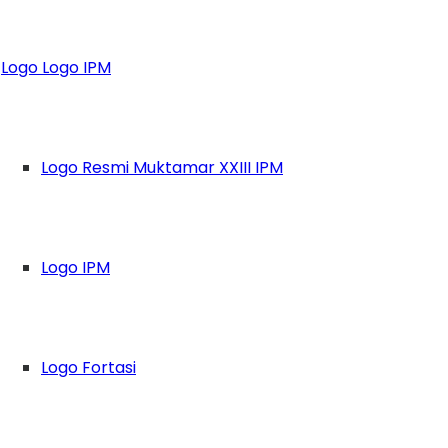
lon Formatur, Panl
Logo Logo IPM
Logo Resmi Muktamar XXIII IPM
Logo IPM
Logo Fortasi